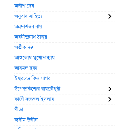
অনীশ দেব
অনুবাদ সাহিত্য
অন্নদাশঙ্কর রায়
অবনীন্দ্রনাথ ঠাকুর
অভীক দত্ত
আশুতোষ মুখোপাধ্যায়
আহমদ ছফা
ঈশ্বরচন্দ্র বিদ্যাসাগর
উপেন্দ্রকিশোর রায়চৌধুরী
কাজী নজরুল ইসলাম
গীতা
জসীম উদ্দীন