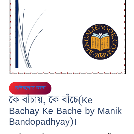
ডাউনলোড করুন
কে বাঁচায়, কে বাঁচে(Ke
Bachay Ke Bache by Manik
Bandopadhyay)।