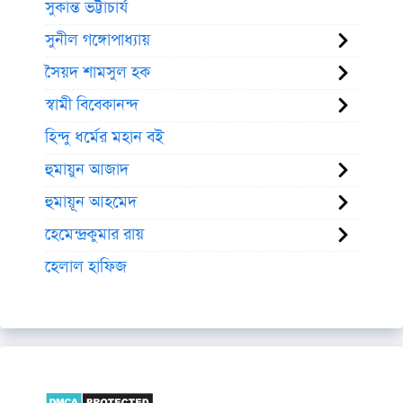
সুকান্ত ভট্টাচার্য
সুনীল গঙ্গোপাধ্যায়
সৈয়দ শামসুল হক
স্বামী বিবেকানন্দ
হিন্দু ধর্মের মহান বই
হুমায়ুন আজাদ
হুমায়ূন আহমেদ
হেমেন্দ্রকুমার রায়
হেলাল হাফিজ