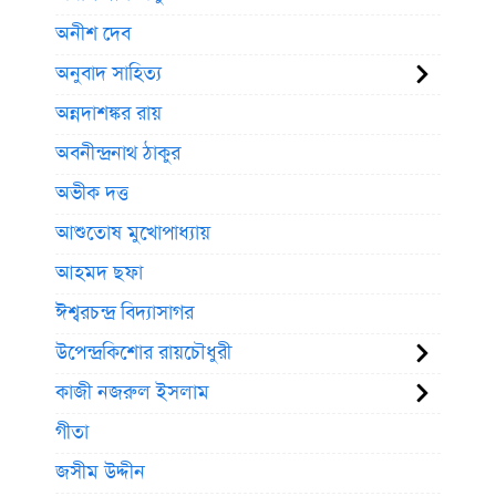
অনীশ দেব
অনুবাদ সাহিত্য
অন্নদাশঙ্কর রায়
অবনীন্দ্রনাথ ঠাকুর
অভীক দত্ত
আশুতোষ মুখোপাধ্যায়
আহমদ ছফা
ঈশ্বরচন্দ্র বিদ্যাসাগর
উপেন্দ্রকিশোর রায়চৌধুরী
কাজী নজরুল ইসলাম
গীতা
জসীম উদ্দীন