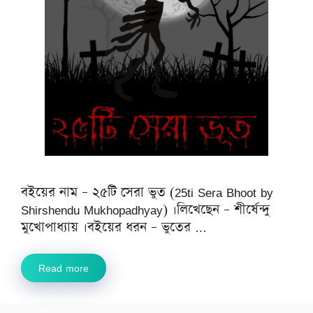
বইয়ের নাম – ২৫টি সেরা ভুত (25ti Sera Bhoot by
Shirshendu Mukhopadhyay) ।লিখেছেন – শীর্ষেন্দু
মুখোপাধ্যায় ।বইয়ের ধরন – ভুতের …
Read more