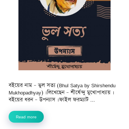
বইয়ের নাম – ভুল সত্য (Bhul Satya by Shirshendu
Mukhopadhyay) ।লিখেছেন – শীর্ষেন্দু মুখোপাধ্যায় ।
বইয়ের ধরন – উপন্যাস ।ফাইল ফরম্যাট …
Read more