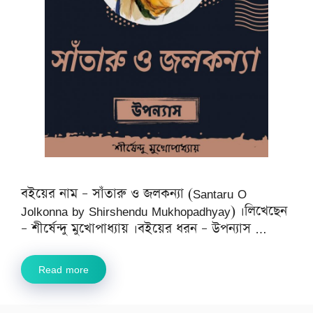
বইয়ের নাম – সাঁতারু ও জলকন্যা (Santaru O
Jolkonna by Shirshendu Mukhopadhyay) ।লিখেছেন
– শীর্ষেন্দু মুখোপাধ্যায় ।বইয়ের ধরন – উপন্যাস …
Read more