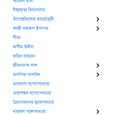
আহমদ ছফা
ঈশ্বরচন্দ্র বিদ্যাসাগর
উপেন্দ্রকিশোর রায়চৌধুরী
কাজী নজরুল ইসলাম
গীতা
জসীম উদ্দীন
জহির রায়হান
জীবনানন্দ দাশ
তসলিমা নাসরিন
তারাদাস বন্দ্যোপাধ্যায়
তারাশঙ্কর বন্দ্যোপাধ্যায়
ত্রৈলোক্যনাথ মুখোপাধ্যায়
নারায়ণ গঙ্গোপাধ্যায়