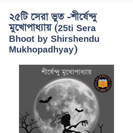
২৫টি সেরা ভুত -শীর্ষেন্দু
মুখোপাধ্যায় (25ti Sera
Bhoot by Shirshendu
Mukhopadhyay)