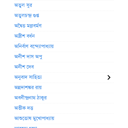
অতুল সুর
অতুলচন্দ্র গুপ্ত
অদ্বৈত মল্লবর্মণ
অদ্রীশ বর্ধন
অনির্বাণ বন্দ্যোপাধ্যায়
অনীশ দাস অপু
অনীশ দেব
অনুবাদ সাহিত্য
অন্নদাশঙ্কর রায়
অবনীন্দ্রনাথ ঠাকুর
অভীক দত্ত
আশুতোষ মুখোপাধ্যায়