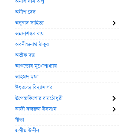
অনীশ দাস অপু
অনীশ দেব
অনুবাদ সাহিত্য
অন্নদাশঙ্কর রায়
অবনীন্দ্রনাথ ঠাকুর
অভীক দত্ত
আশুতোষ মুখোপাধ্যায়
আহমদ ছফা
ঈশ্বরচন্দ্র বিদ্যাসাগর
উপেন্দ্রকিশোর রায়চৌধুরী
কাজী নজরুল ইসলাম
গীতা
জসীম উদ্দীন