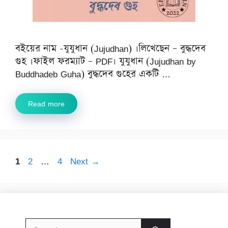
বইয়ের নাম -যুযুধান (Jujudhan) ।লিখেছেন – বুদ্ধদেব
গুহ ।ফাইল ফরম্যাট – PDF। যুযুধান (Jujudhan by
Buddhadeb Guha) বুদ্ধদেব গুহের একটি …
Read more
Page
Page
Page
1
2
…
4
Next
→
Search