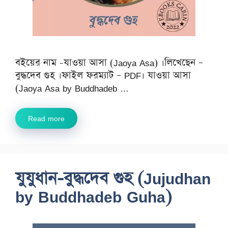
বইয়ের নাম -যাওয়া আসা (Jaoya Asa) ।লিখেছেন –
বুদ্ধদেব গুহ ।ফাইল ফরম্যাট – PDF। যাওয়া আসা
(Jaoya Asa by Buddhadeb …
Read more
যুযুধান-বুদ্ধদেব গুহ (Jujudhan
by Buddhadeb Guha)