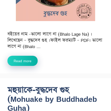
বইয়ের নাম -ভালো লাগে না (Bhalo Lage Na) ।
লিখেছেন – বুদ্ধদেব গুহ ।ফাইল ফরম্যাট – PDF। ভালো
লাগে না (Bhalo …
Read more
মহুয়াকে-বুদ্ধদেব গুহ
(Mohuake by Buddhadeb
Guha)