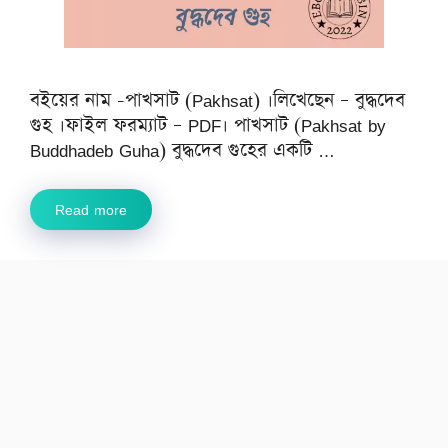
বইয়ের নাম -পাখসাট (Pakhsat) ।লিখেছেন – বুদ্ধদেব
গুহ ।ফাইল ফরম্যাট – PDF। পাখসাট (Pakhsat by
Buddhadeb Guha) বুদ্ধদেব গুহের একটি …
Read more