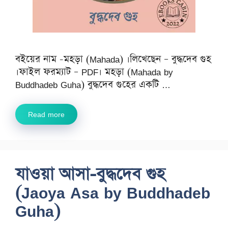
বইয়ের নাম -মহড়া (Mahada) ।লিখেছেন – বুদ্ধদেব গুহ
।ফাইল ফরম্যাট – PDF। মহড়া (Mahada by
Buddhadeb Guha) বুদ্ধদেব গুহের একটি …
Read more
যাওয়া আসা-বুদ্ধদেব গুহ
(Jaoya Asa by Buddhadeb
Guha)