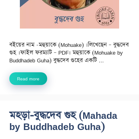
বইয়ের নাম -মহুয়াকে (Mohuake) ।লিখেছেন – বুদ্ধদেব
গুহ ।ফাইল ফরম্যাট – PDF। মহুয়াকে (Mohuake by
Buddhadeb Guha) বুদ্ধদেব গুহের একটি …
Read more
মহড়া-বুদ্ধদেব গুহ (Mahada
by Buddhadeb Guha)