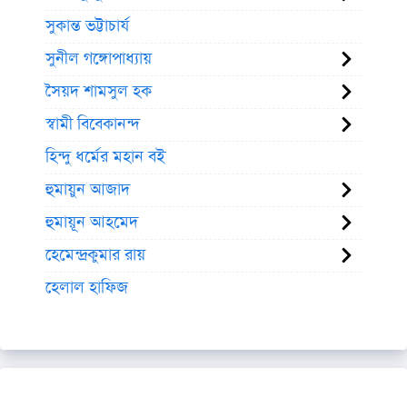
সুকান্ত ভট্টাচার্য
সুনীল গঙ্গোপাধ্যায়
সৈয়দ শামসুল হক
স্বামী বিবেকানন্দ
হিন্দু ধর্মের মহান বই
হুমায়ুন আজাদ
হুমায়ূন আহমেদ
হেমেন্দ্রকুমার রায়
হেলাল হাফিজ