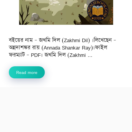
বইয়ের নাম – জখমি দিল (Zakhmi Dil) ।লিখেছেন –
অন্নদাশঙ্কর রায় (Annada Shankar Ray)।ফাইল
ফরম্যাট – PDF। জখমি দিল (Zakhmi …
Read more