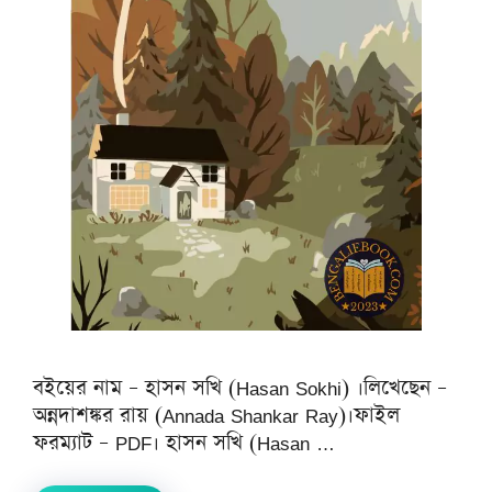
বইয়ের নাম – হাসন সখি (Hasan Sokhi) ।লিখেছেন –
অন্নদাশঙ্কর রায় (Annada Shankar Ray)।ফাইল
ফরম্যাট – PDF। হাসন সখি (Hasan …