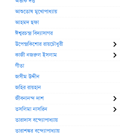
অভীক দত্ত
আশুতোষ মুখোপাধ্যায়
আহমদ ছফা
ঈশ্বরচন্দ্র বিদ্যাসাগর
উপেন্দ্রকিশোর রায়চৌধুরী
কাজী নজরুল ইসলাম
গীতা
জসীম উদ্দীন
জহির রায়হান
জীবনানন্দ দাশ
তসলিমা নাসরিন
তারাদাস বন্দ্যোপাধ্যায়
তারাশঙ্কর বন্দ্যোপাধ্যায়