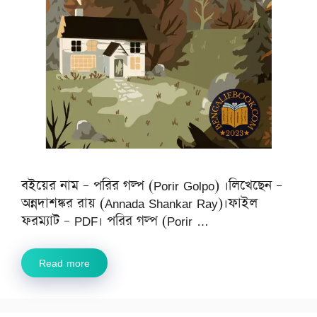
বইয়ের নাম – পরির গল্প (Porir Golpo) ।লিখেছেন –
অন্নদাশঙ্কর রায় (Annada Shankar Ray)।ফাইল
ফরম্যাট – PDF। পরির গল্প (Porir …
Read more