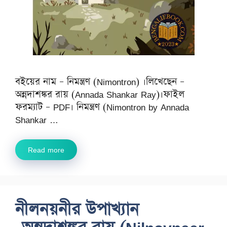
বইয়ের নাম – নিমন্ত্রণ (Nimontron) ।লিখেছেন –
অন্নদাশঙ্কর রায় (Annada Shankar Ray)।ফাইল
ফরম্যাট – PDF। নিমন্ত্রণ (Nimontron by Annada
Shankar …
Read more
নীলনয়নীর উপাখ্যান