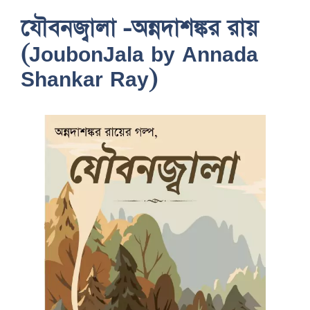
যৌবনজ্বালা -অন্নদাশঙ্কর রায়
(JoubonJala by Annada
Shankar Ray)