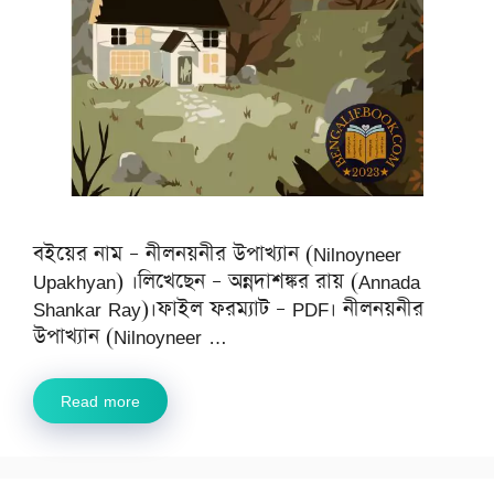
বইয়ের নাম – নীলনয়নীর উপাখ্যান (Nilnoyneer
Upakhyan) ।লিখেছেন – অন্নদাশঙ্কর রায় (Annada
Shankar Ray)।ফাইল ফরম্যাট – PDF। নীলনয়নীর
উপাখ্যান (Nilnoyneer …
Read more