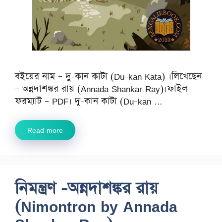
বইয়ের নাম – দু-কান কাটা (Du-kan Kata) ।লিখেছেন
– অন্নদাশঙ্কর রায় (Annada Shankar Ray)।ফাইল
ফরম্যাট – PDF। দু-কান কাটা (Du-kan …
Read more
নিমন্ত্রণ -অন্নদাশঙ্কর রায়
(Nimontron by Annada