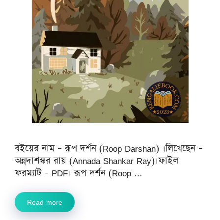
বইয়ের নাম – রূপ দর্শন (Roop Darshan) ।লিখেছেন –
অন্নদাশঙ্কর রায় (Annada Shankar Ray)।ফাইল
ফরম্যাট – PDF। রূপ দর্শন (Roop …
Read more