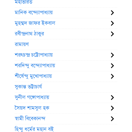
মহাভারত
মানিক বন্দ্যোপাধ্যায়
মুহম্মদ জাফর ইকবাল
রবীন্দ্রনাথ ঠাকুর
রামায়ণ
শরৎচন্দ্র চট্টোপাধ্যায়
শরদিন্দু বন্দ্যোপাধ্যায়
শীর্ষেন্দু মুখোপাধ্যায়
সুকান্ত ভট্টাচার্য
সুনীল গঙ্গোপাধ্যায়
সৈয়দ শামসুল হক
স্বামী বিবেকানন্দ
হিন্দু ধর্মের মহান বই