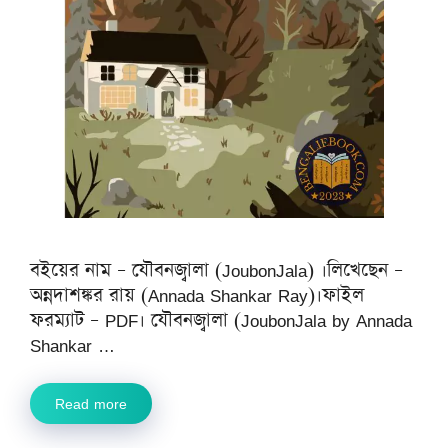
বইয়ের নাম – যৌবনজ্বালা (JoubonJala) ।লিখেছেন –
অন্নদাশঙ্কর রায় (Annada Shankar Ray)।ফাইল
ফরম্যাট – PDF। যৌবনজ্বালা (JoubonJala by Annada
Shankar …
Read more