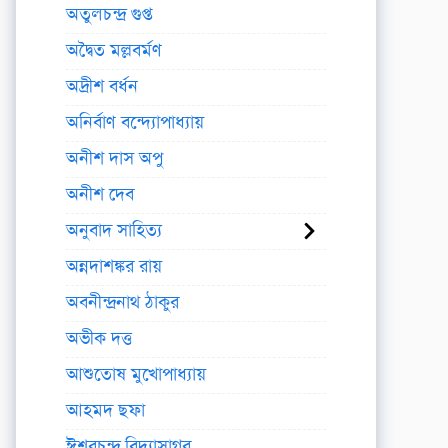
অতুলচন্দ্র গুপ্ত
অদ্বৈত মল্লবর্মণ
অদ্রীশ বর্ধন
অনির্বাণ বন্দ্যোপাধ্যায়
অনীশ দাস অপু
অনীশ দেব
অনুবাদ সাহিত্য
অন্নদাশঙ্কর রায়
অবনীন্দ্রনাথ ঠাকুর
অভীক দত্ত
আশুতোষ মুখোপাধ্যায়
আহমদ ছফা
ঈশ্বরচন্দ্র বিদ্যাসাগর