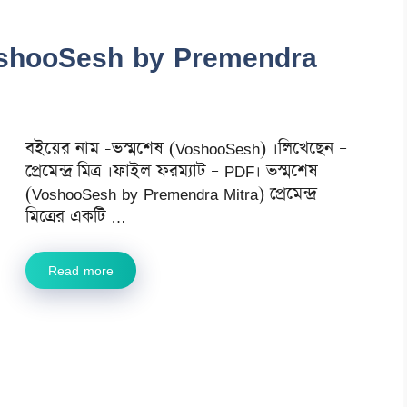
র (VoshooSesh by Premendra
বইয়ের নাম -ভস্মশেষ (VoshooSesh) ।লিখেছেন –
প্রেমেন্দ্র মিত্র ।ফাইল ফরম্যাট – PDF। ভস্মশেষ
(VoshooSesh by Premendra Mitra) প্রেমেন্দ্র
মিত্রের একটি …
Read more