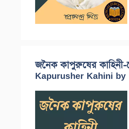
জনৈক কাপুরুষের কাহিনী-প্রে
Kapurusher Kahini by