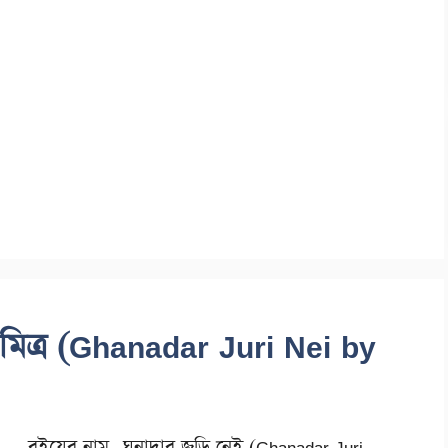
্র মিত্র (Ghanadar Juri Nei by
বইয়ের নাম -ঘনাদার জুড়ি নেই (Ghanadar Juri