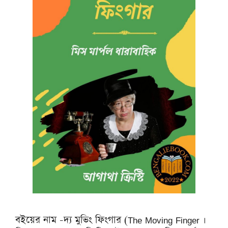
বইয়ের নাম -দ্য মুভিং ফিংগার (The Moving Finger ।