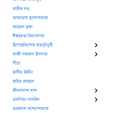
অভীক দত্ত
আশুতোষ মুখোপাধ্যায়
আহমদ ছফা
ঈশ্বরচন্দ্র বিদ্যাসাগর
উপেন্দ্রকিশোর রায়চৌধুরী
কাজী নজরুল ইসলাম
গীতা
জসীম উদ্দীন
জহির রায়হান
জীবনানন্দ দাশ
তসলিমা নাসরিন
তারাদাস বন্দ্যোপাধ্যায়