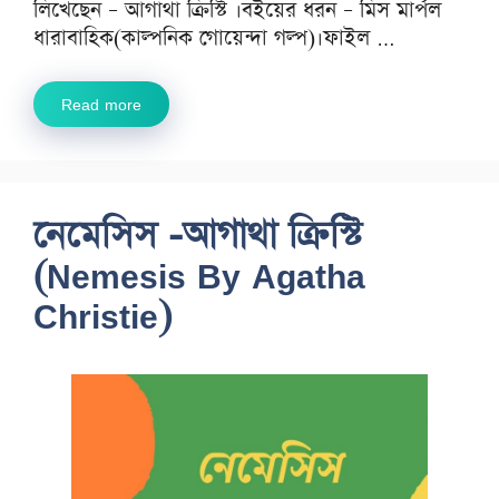
লিখেছেন – আগাথা ক্রিস্টি ।বইয়ের ধরন – মিস মার্পল
ধারাবাহিক(কাল্পনিক গোয়েন্দা গল্প)।ফাইল …
Read more
নেমেসিস -আগাথা ক্রিস্টি
(Nemesis By Agatha
Christie)