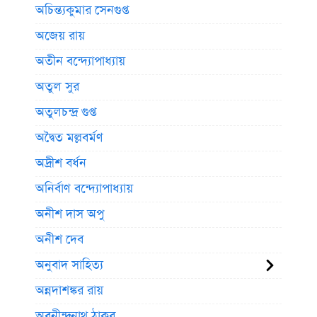
অচিন্ত্যকুমার সেনগুপ্ত
অজেয় রায়
অতীন বন্দ্যোপাধ্যায়
অতুল সুর
অতুলচন্দ্র গুপ্ত
অদ্বৈত মল্লবর্মণ
অদ্রীশ বর্ধন
অনির্বাণ বন্দ্যোপাধ্যায়
অনীশ দাস অপু
অনীশ দেব
অনুবাদ সাহিত্য
অন্নদাশঙ্কর রায়
অবনীন্দ্রনাথ ঠাকুর