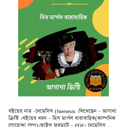
বইয়ের নাম -নেমেসিস (Nemesis ।লিখেছেন – আগাথা
ক্রিস্টি ।বইয়ের ধরন – মিস মার্পল ধারাবাহিক(কাল্পনিক
গোয়েন্দা গল্প)।ফাইল ফরম্যাট – PDF। নেমেসিস …