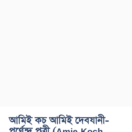
আমিই কচ আমিই দেবযানী-
পূর্ণেন্দু পত্রী (Amie Koch