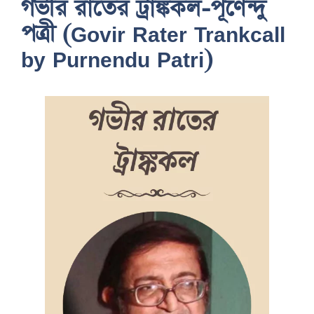
গভীর রাতের ট্রাঙ্ককল-পূর্ণেন্দু
পত্রী (Govir Rater Trankcall
by Purnendu Patri)