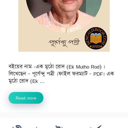
বইয়ের নাম -এক মুঠো রোদ (Ek Mutho Rod) ।
লিখেছেন – পূর্ণেন্দু পত্রী ।ফাইল ফরম্যাট – PDF। এক
মুঠো রোদ (Ek …
Read more