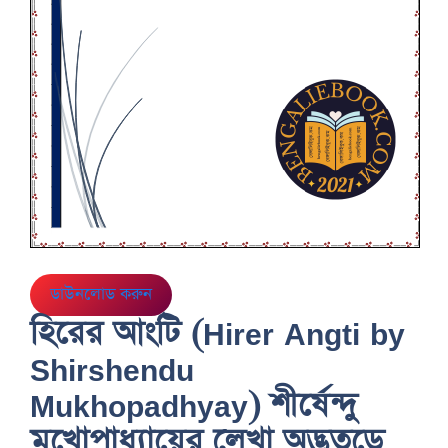
ডাউনলোড করুন
হিরের আংটি (Hirer Angti by
Shirshendu
Mukhopadhyay) শীর্ষেন্দু
মুখোপাধ্যায়ের লেখা অদ্ভুতুড়ে