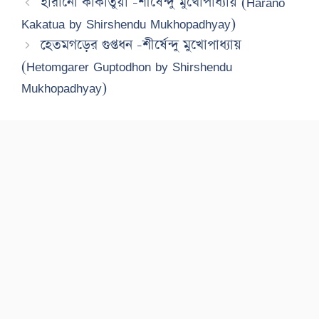
হারানো কাকাতুয়া -শীর্ষেন্দু মুখোপাধ্যায় (Harano
Kakatua by Shirshendu Mukhopadhyay)
হেতমগড়ের গুপ্তধন -শীর্ষেন্দু মুখোপাধ্যায়
(Hetomgarer Guptodhon by Shirshendu
Mukhopadhyay)