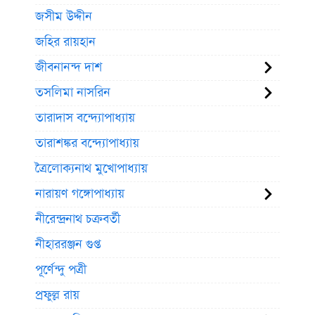
জসীম উদ্দীন
জহির রায়হান
জীবনানন্দ দাশ
তসলিমা নাসরিন
তারাদাস বন্দ্যোপাধ্যায়
তারাশঙ্কর বন্দ্যোপাধ্যায়
ত্রৈলোক্যনাথ মুখোপাধ্যায়
নারায়ণ গঙ্গোপাধ্যায়
নীরেন্দ্রনাথ চক্রবর্তী
নীহাররঞ্জন গুপ্ত
পূর্ণেন্দু পত্রী
প্রফুল্ল রায়