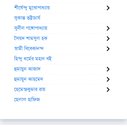
শীর্ষেন্দু মুখোপাধ্যায়
সুকান্ত ভট্টাচার্য
সুনীল গঙ্গোপাধ্যায়
সৈয়দ শামসুল হক
স্বামী বিবেকানন্দ
হিন্দু ধর্মের মহান বই
হুমায়ুন আজাদ
হুমায়ূন আহমেদ
হেমেন্দ্রকুমার রায়
হেলাল হাফিজ