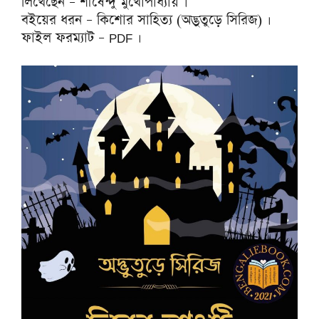
লিখেছেন – শীর্ষেন্দু মুখোপাধ্যায় ।
বইয়ের ধরন – কিশোর সাহিত্য (অদ্ভুতুড়ে সিরিজ) ।
ফাইল ফরম্যাট – PDF ।