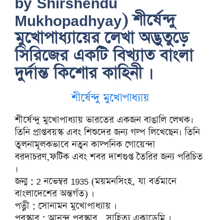
by Shirshendu
Mukhopadhyay) শীর্ষেন্দু
মুখোপাধ্যায়ের লেখা অদ্ভুতুড়ে
সিরিজের একটি বিখ্যাত বাংলা
দুর্দান্ত কিশোর কাহিনী ।
শীর্ষেন্দু মুখোপাধ্যায়
শীর্ষেন্দু মুখোপাধ্যায় ভারতের একজন বাঙালি লেখক।
তিনি প্রাপ্তবয়স্ক এবং শিশুদের জন্য গল্প লিখেছেন। তিনি
তুলনামূলকভাবে নতুন কাল্পনিক গোয়েন্দা
বরদাচরণ,ফটিক এবং শবর দাশগুপ্ত তৈরির জন্য পরিচিত
।
জন্ম : 2 নভেম্বর 1935 (ময়মনসিংহ, যা বর্তমানে
বাংলাদেশের অন্তর্গত) ।
পত্নী : সোনামন মুখোপাধ্যায় ।
পুরস্কার : আনন্দ পুরস্কার , সাহিত্য একাডেমি ।