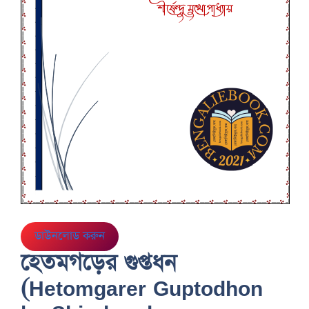
ডাউনলোড করুন
হেতমগড়ের গুপ্তধন
(Hetomgarer Guptodhon