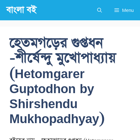
Skip
বাংলা বই
Menu
to
content
হেতমগড়ের গুপ্তধন
-শীর্ষেন্দু মুখোপাধ্যায়
(Hetomgarer
Guptodhon by
Shirshendu
Mukhopadhyay)