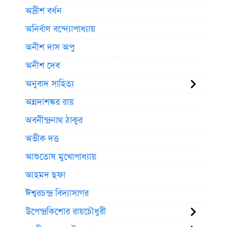
অদ্রীশ বর্ধন
অনির্বাণ বন্দ্যোপাধ্যায়
অনীশ দাস অপু
অনীশ দেব
অনুবাদ সাহিত্য
অন্নদাশঙ্কর রায়
অবনীন্দ্রনাথ ঠাকুর
অভীক দত্ত
আশুতোষ মুখোপাধ্যায়
আহমদ ছফা
ঈশ্বরচন্দ্র বিদ্যাসাগর
উপেন্দ্রকিশোর রায়চৌধুরী