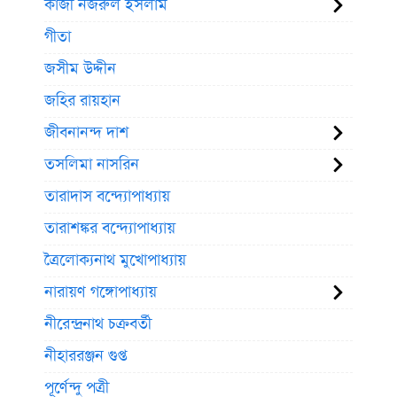
কাজী নজরুল ইসলাম
গীতা
জসীম উদ্দীন
জহির রায়হান
জীবনানন্দ দাশ
তসলিমা নাসরিন
তারাদাস বন্দ্যোপাধ্যায়
তারাশঙ্কর বন্দ্যোপাধ্যায়
ত্রৈলোক্যনাথ মুখোপাধ্যায়
নারায়ণ গঙ্গোপাধ্যায়
নীরেন্দ্রনাথ চক্রবর্তী
নীহাররঞ্জন গুপ্ত
পূর্ণেন্দু পত্রী