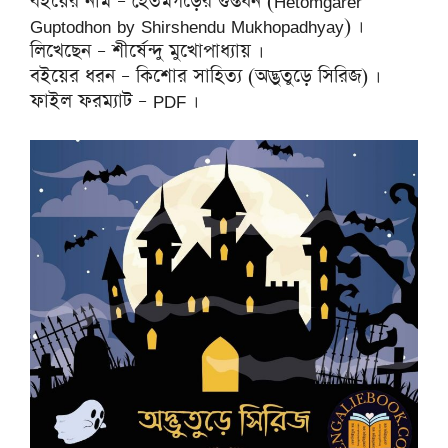
বইয়ের নাম – হেতমগড়ের গুপ্তধন (Hetomgarer
Guptodhon by Shirshendu Mukhopadhyay) ।
লিখেছেন – শীর্ষেন্দু মুখোপাধ্যায় ।
বইয়ের ধরন – কিশোর সাহিত্য (অদ্ভুতুড়ে সিরিজ) ।
ফাইল ফরম্যাট – PDF ।