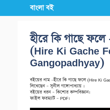
Skip
বাংলা বই
to
content
হীরে কি গাছে ফলে -
(Hire Ki Gache F
Gangopadhyay)
বইয়ের নাম -হীরে কি গাছে ফলে (Hire Ki Ga
লিখেছেন – সুনীল গঙ্গোপাধ্যায় ।
বইয়ের ধরন – কিশোর কল্পবিজ্ঞান।
ফাইল ফরম্যাট – PDF।