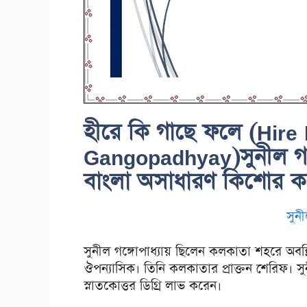
হীরে কি গাছে ফলে (Hire
Gangopadhyay)সুনীল গঙ্
বাংলা অসাধারণ কিশোর কল্
সুনী
সুনীল গঙ্গোপাধ্যায় ছিলেন কলকাতা শহরে অব
ঔপন্যাসিক। তিনি কলকাতার প্রাক্তন শেরিফ। সুনী
স্নাতকোত্তর ডিগ্রি লাভ করেন।