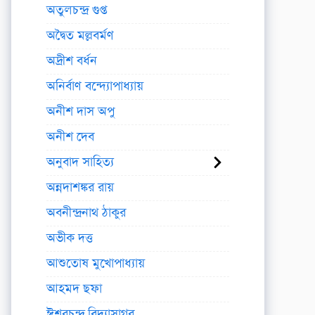
অতুলচন্দ্র গুপ্ত
অদ্বৈত মল্লবর্মণ
অদ্রীশ বর্ধন
অনির্বাণ বন্দ্যোপাধ্যায়
অনীশ দাস অপু
অনীশ দেব
অনুবাদ সাহিত্য
অন্নদাশঙ্কর রায়
অবনীন্দ্রনাথ ঠাকুর
অভীক দত্ত
আশুতোষ মুখোপাধ্যায়
আহমদ ছফা
ঈশ্বরচন্দ্র বিদ্যাসাগর