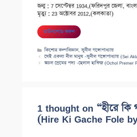
জন্ম : 7 সেপ্টেম্বর 1934,(ফরিদপুর জেলা, বাং
মৃত্যু : 23 অক্টোবর 2012,(কলকাতা)
ডাউনলোড করুন
Categories
কিশোর কল্পবিজ্ঞান
,
সুনীল গঙ্গোপাধ্যায়
সেই একলা নীল মানুষ -সুনীল গঙ্গোপাধ্যায় (Sei A
অচল প্রেমের পদ্য -হেলাল হাফিজ (Ochol Premer P
1 thought on “হীরে কি গ
(Hire Ki Gache Fole b