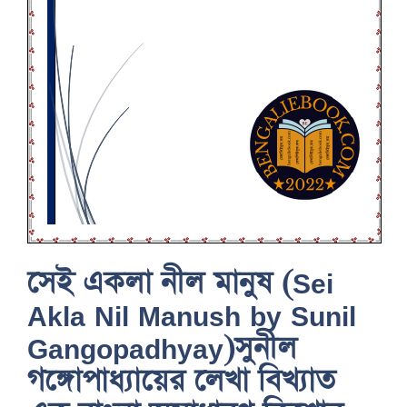
সেই একলা নীল মানুষ (Sei
Akla Nil Manush by Sunil
Gangopadhyay)সুনীল
গঙ্গোপাধ্যায়ের লেখা বিখ্যাত