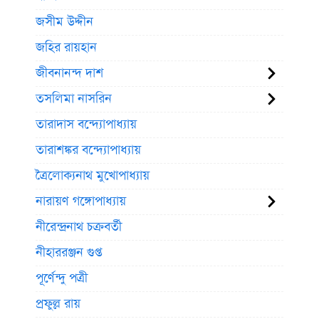
জসীম উদ্দীন
জহির রায়হান
জীবনানন্দ দাশ
তসলিমা নাসরিন
তারাদাস বন্দ্যোপাধ্যায়
তারাশঙ্কর বন্দ্যোপাধ্যায়
ত্রৈলোক্যনাথ মুখোপাধ্যায়
নারায়ণ গঙ্গোপাধ্যায়
নীরেন্দ্রনাথ চক্রবর্তী
নীহাররঞ্জন গুপ্ত
পূর্ণেন্দু পত্রী
প্রফুল্ল রায়