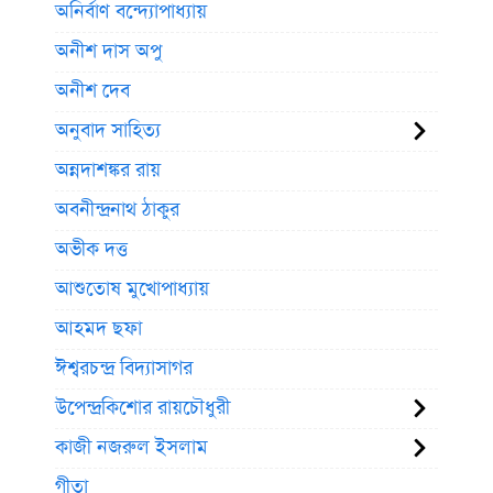
অনির্বাণ বন্দ্যোপাধ্যায়
অনীশ দাস অপু
অনীশ দেব
অনুবাদ সাহিত্য
অন্নদাশঙ্কর রায়
অবনীন্দ্রনাথ ঠাকুর
অভীক দত্ত
আশুতোষ মুখোপাধ্যায়
আহমদ ছফা
ঈশ্বরচন্দ্র বিদ্যাসাগর
উপেন্দ্রকিশোর রায়চৌধুরী
কাজী নজরুল ইসলাম
গীতা