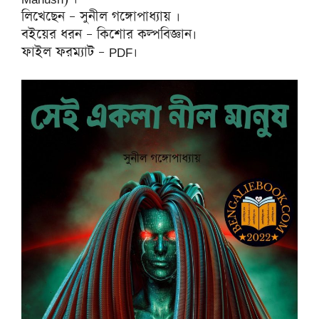
লিখেছেন – সুনীল গঙ্গোপাধ্যায় ।
বইয়ের ধরন – কিশোর কল্পবিজ্ঞান।
ফাইল ফরম্যাট – PDF।