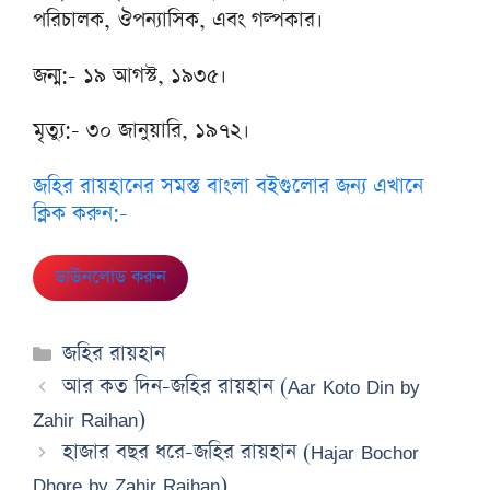
পরিচালক, ঔপন্যাসিক, এবং গল্পকার।
জন্ম:- ১৯ আগস্ট, ১৯৩৫।
মৃত্যু:- ৩০ জানুয়ারি, ১৯৭২।
জহির রায়হানের সমস্ত বাংলা বইগুলোর জন্য এখানে
ক্লিক করুন:-
ডাউনলোড করুন
Categories
জহির রায়হান
আর কত দিন-জহির রায়হান (Aar Koto Din by
Zahir Raihan)
হাজার বছর ধরে-জহির রায়হান (Hajar Bochor
Dhore by Zahir Raihan)