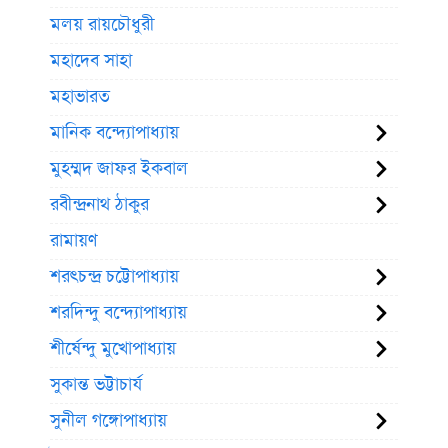
মলয় রায়চৌধুরী
মহাদেব সাহা
মহাভারত
মানিক বন্দ্যোপাধ্যায়
মুহম্মদ জাফর ইকবাল
রবীন্দ্রনাথ ঠাকুর
রামায়ণ
শরৎচন্দ্র চট্টোপাধ্যায়
শরদিন্দু বন্দ্যোপাধ্যায়
শীর্ষেন্দু মুখোপাধ্যায়
সুকান্ত ভট্টাচার্য
সুনীল গঙ্গোপাধ্যায়