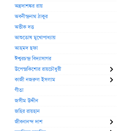
অন্নদাশঙ্কর রায়
অবনীন্দ্রনাথ ঠাকুর
অভীক দত্ত
আশুতোষ মুখোপাধ্যায়
আহমদ ছফা
ঈশ্বরচন্দ্র বিদ্যাসাগর
উপেন্দ্রকিশোর রায়চৌধুরী
কাজী নজরুল ইসলাম
গীতা
জসীম উদ্দীন
জহির রায়হান
জীবনানন্দ দাশ