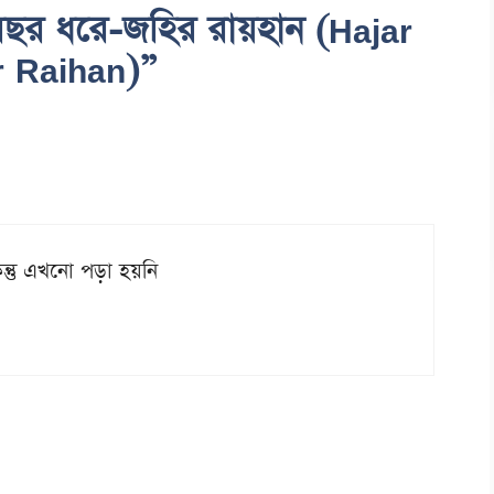
বছর ধরে-জহির রায়হান (Hajar
r Raihan)”
তু এখনো পড়া হয়নি