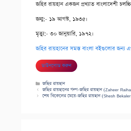
জহির রায়হান একজন প্রখ্যাত বাংলাদেশী চলচ্চ
জন্ম:- ১৯ আগস্ট, ১৯৩৫।
মৃত্যু:- ৩০ জানুয়ারি, ১৯৭২।
জহির রায়হানের সমস্ত বাংলা বইগুলোর জন্য এখ
ডাউনলোড করুন
Categories
জহির রায়হান
জহির রায়হানের গল্প-জহির রায়হান (Zaheer Raiha
শেষ বিকেলের মেয়ে-জহির রায়হান (Shesh Bekale