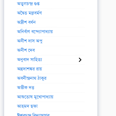
অতুলচন্দ্র গুপ্ত
অদ্বৈত মল্লবর্মণ
অদ্রীশ বর্ধন
অনির্বাণ বন্দ্যোপাধ্যায়
অনীশ দাস অপু
অনীশ দেব
অনুবাদ সাহিত্য
অন্নদাশঙ্কর রায়
অবনীন্দ্রনাথ ঠাকুর
অভীক দত্ত
আশুতোষ মুখোপাধ্যায়
আহমদ ছফা
ঈশ্বরচন্দ্র বিদ্যাসাগর