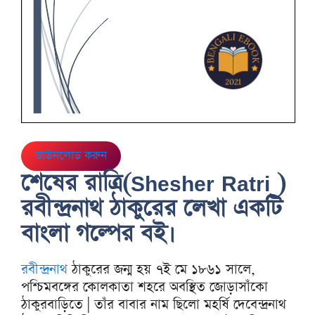
ডাউনলোড করুন
শেষের রাত্রি(Shesher Ratri )
রবীন্দ্রনাথ ঠাকুরের লেখা একটি
বাংলা গল্পের বই।
রবীন্দ্রনাথ
ঠাকুরের জন্ম হয় ৭ই মে ১৮৬১ সালে,
পশ্চিমবঙ্গের কোলকাতা শহরে অবস্থিত জোড়াসাঁকো
ঠাকুরবাড়িতে | তাঁর বাবার নাম ছিলো মহর্ষি দেবেন্দ্রনাথ