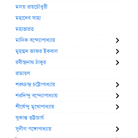
মলয় রায়চৌধুরী
মহাদেব সাহা
মহাভারত
মানিক বন্দ্যোপাধ্যায়
মুহম্মদ জাফর ইকবাল
রবীন্দ্রনাথ ঠাকুর
রামায়ণ
শরৎচন্দ্র চট্টোপাধ্যায়
শরদিন্দু বন্দ্যোপাধ্যায়
শীর্ষেন্দু মুখোপাধ্যায়
সুকান্ত ভট্টাচার্য
সুনীল গঙ্গোপাধ্যায়