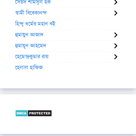
সৈয়দ শামসুল হক
স্বামী বিবেকানন্দ
হিন্দু ধর্মের মহান বই
হুমায়ুন আজাদ
হুমায়ূন আহমেদ
হেমেন্দ্রকুমার রায়
হেলাল হাফিজ