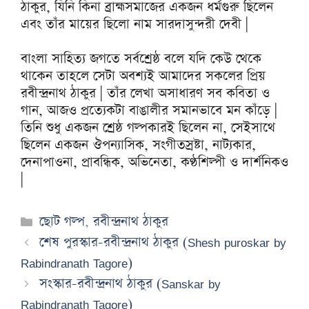
ঠাকুর, যিনি কিনা ব্রাহ্মসমাজের একজন ধর্মগুরু ছিলেন
এবং তাঁর মায়ের ছিলো নাম সারদাসুন্দরী দেবী |
বাংলা সাহিত্য জগতে সর্বশ্রেষ্ঠ বলে যদি কেউ থেকে
থাকেন তাহলে সেটা অবশ্যই আমাদের সকলের প্রিয়
রবীন্দ্রনাথ ঠাকুর | তাঁর লেখা অসাধারণ সব কবিতা ও
গান, আজও প্রত্যেকটা বাঙালীর সমানভাবে মন কাঁড়ে |
তিনি শুধু একজন শ্রেষ্ঠ গল্পকারই ছিলেন না, সেইসাথে
ছিলেন একজন ঔপন্যাসিক, সংগীতস্রষ্টা, নাট্যকার,
দেনাপাওনা, প্রাবন্ধিক, অভিনেতা, কণ্ঠশিল্পী ও দার্শনিকও
|
Categories
ছোট গল্প
,
রবীন্দ্রনাথ ঠাকুর
শেষ পুরস্কার-রবীন্দ্রনাথ ঠাকুর (Shesh puroskar by
Rabindranath Tagore)
সংস্কার-রবীন্দ্রনাথ ঠাকুর (Sanskar by
Rabindranath Tagore)