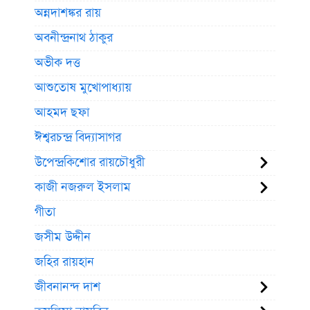
অন্নদাশঙ্কর রায়
অবনীন্দ্রনাথ ঠাকুর
অভীক দত্ত
আশুতোষ মুখোপাধ্যায়
আহমদ ছফা
ঈশ্বরচন্দ্র বিদ্যাসাগর
উপেন্দ্রকিশোর রায়চৌধুরী
কাজী নজরুল ইসলাম
গীতা
জসীম উদ্দীন
জহির রায়হান
জীবনানন্দ দাশ