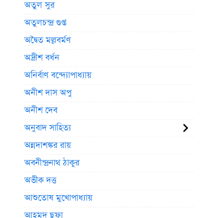
অতুল সুর
অতুলচন্দ্র গুপ্ত
অদ্বৈত মল্লবর্মণ
অদ্রীশ বর্ধন
অনির্বাণ বন্দ্যোপাধ্যায়
অনীশ দাস অপু
অনীশ দেব
অনুবাদ সাহিত্য
অন্নদাশঙ্কর রায়
অবনীন্দ্রনাথ ঠাকুর
অভীক দত্ত
আশুতোষ মুখোপাধ্যায়
আহমদ ছফা