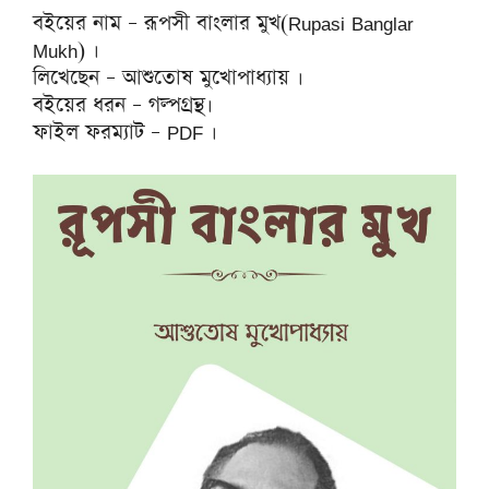
বইয়ের নাম – রূপসী বাংলার মুখ(Rupasi Banglar
Mukh) ।
লিখেছেন – আশুতোষ মুখোপাধ্যায় ।
বইয়ের ধরন – গল্পগ্রন্থ।
ফাইল ফরম্যাট – PDF ।