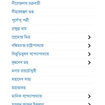
নীরেন্দ্রনাথ চক্রবর্তী
নীহাররঞ্জন গুপ্ত
পূর্ণেন্দু পত্রী
প্রফুল্ল রায়
প্রেমেন্দ্র মিত্র
বঙ্কিমচন্দ্র চট্টোপাধ্যায়
বিভূতিভূষণ বন্দ্যোপাধ্যায়
বুদ্ধদেব গুহ
মলয় রায়চৌধুরী
মহাদেব সাহা
মহাভারত
মানিক বন্দ্যোপাধ্যায়
মুহম্মদ জাফর ইকবাল