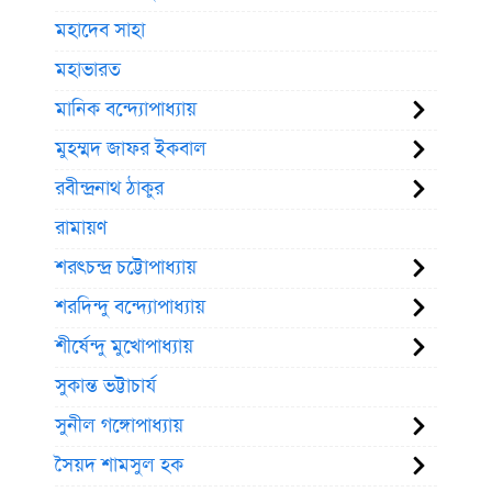
মহাদেব সাহা
মহাভারত
মানিক বন্দ্যোপাধ্যায়
মুহম্মদ জাফর ইকবাল
রবীন্দ্রনাথ ঠাকুর
রামায়ণ
শরৎচন্দ্র চট্টোপাধ্যায়
শরদিন্দু বন্দ্যোপাধ্যায়
শীর্ষেন্দু মুখোপাধ্যায়
সুকান্ত ভট্টাচার্য
সুনীল গঙ্গোপাধ্যায়
সৈয়দ শামসুল হক