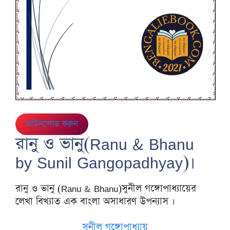
ডাউনলোড করুন
রানু ও ভানু(Ranu & Bhanu
by Sunil Gangopadhyay)।
রানু ও ভানু (Ranu & Bhanu)সুনীল গঙ্গোপাধ্যায়ের
লেখা বিখ্যাত এক বাংলা অসাধারণ উপন্যাস ।
সুনীল গঙ্গোপাধ্যায়