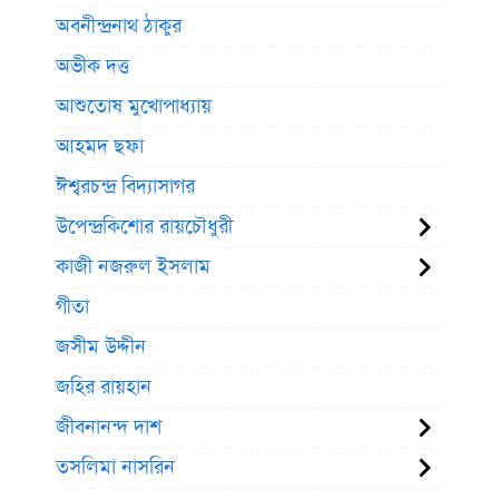
অবনীন্দ্রনাথ ঠাকুর
অভীক দত্ত
আশুতোষ মুখোপাধ্যায়
আহমদ ছফা
ঈশ্বরচন্দ্র বিদ্যাসাগর
উপেন্দ্রকিশোর রায়চৌধুরী
কাজী নজরুল ইসলাম
গীতা
জসীম উদ্দীন
জহির রায়হান
জীবনানন্দ দাশ
তসলিমা নাসরিন