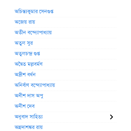
অচিন্ত্যকুমার সেনগুপ্ত
অজেয় রায়
অতীন বন্দ্যোপাধ্যায়
অতুল সুর
অতুলচন্দ্র গুপ্ত
অদ্বৈত মল্লবর্মণ
অদ্রীশ বর্ধন
অনির্বাণ বন্দ্যোপাধ্যায়
অনীশ দাস অপু
অনীশ দেব
অনুবাদ সাহিত্য
অন্নদাশঙ্কর রায়