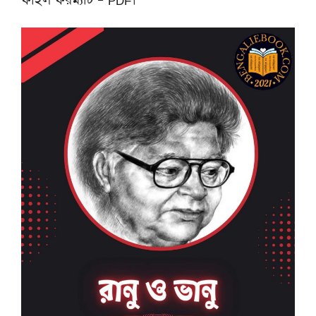
ফাইল ফরম্যাট – PDF।