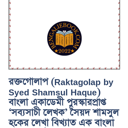
রক্তগোলাপ (Raktagolap by
Syed Shamsul Haque)
বাংলা একাডেমী পুরস্কারপ্রাপ্ত
‘সব্যসাচী লেখক’ সৈয়দ শামসুল
হকের লেখা বিখ্যাত এক বাংলা