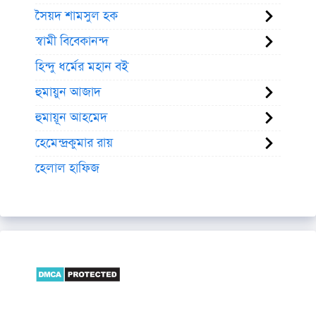
সৈয়দ শামসুল হক
স্বামী বিবেকানন্দ
হিন্দু ধর্মের মহান বই
হুমায়ুন আজাদ
হুমায়ূন আহমেদ
হেমেন্দ্রকুমার রায়
হেলাল হাফিজ