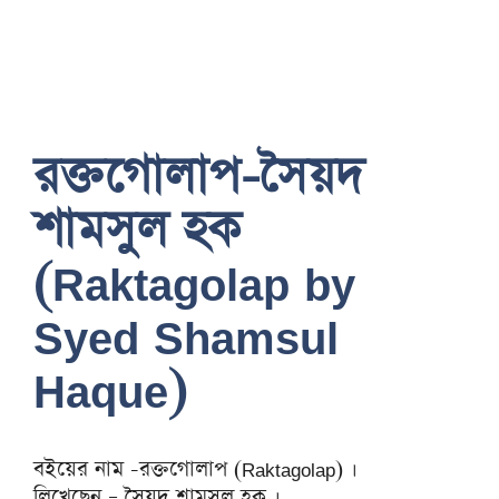
রক্তগোলাপ-সৈয়দ
শামসুল হক
(Raktagolap by
Syed Shamsul
Haque)
বইয়ের নাম -রক্তগোলাপ (Raktagolap) ।
লিখেছেন – সৈয়দ শামসুল হক ।