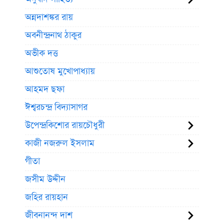
অন্নদাশঙ্কর রায়
অবনীন্দ্রনাথ ঠাকুর
অভীক দত্ত
আশুতোষ মুখোপাধ্যায়
আহমদ ছফা
ঈশ্বরচন্দ্র বিদ্যাসাগর
উপেন্দ্রকিশোর রায়চৌধুরী
কাজী নজরুল ইসলাম
গীতা
জসীম উদ্দীন
জহির রায়হান
জীবনানন্দ দাশ