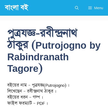
Skip
বাংলা বই
Menu
to
content
পুত্রযজ্ঞ-রবীন্দ্রনাথ
ঠাকুর (Putrojogno by
Rabindranath
Tagore)
বইয়ের নাম – পুত্রযজ্ঞ(Putrojogno) ।
লিখেছেন – রবীন্দ্রনাথ ঠাকুর ।
বইয়ের ধরন – গল্প ।
ফাইল ফরম্যাট – PDF ।