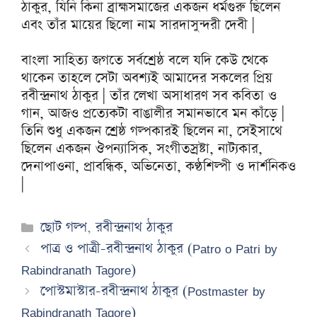
ঠাকুর, যিনি কিনা ব্রাহ্মসমাজের একজন ধর্মগুরু ছিলেন
এবং তাঁর মায়ের ছিলো নাম সারদাসুন্দরী দেবী |
বাংলা সাহিত্য জগতে সর্বশ্রেষ্ঠ বলে যদি কেউ থেকে
থাকেন তাহলে সেটা অবশ্যই আমাদের সকলের প্রিয়
রবীন্দ্রনাথ ঠাকুর | তাঁর লেখা অসাধারণ সব কবিতা ও
গান, আজও প্রত্যেকটা বাঙালীর সমানভাবে মন কাঁড়ে |
তিনি শুধু একজন শ্রেষ্ঠ গল্পকারই ছিলেন না, সেইসাথে
ছিলেন একজন ঔপন্যাসিক, সংগীতস্রষ্টা, নাট্যকার,
দেনাপাওনা, প্রাবন্ধিক, অভিনেতা, কণ্ঠশিল্পী ও দার্শনিকও
|
Categories
ছোট গল্প
,
রবীন্দ্রনাথ ঠাকুর
পাত্র ও পাত্রী-রবীন্দ্রনাথ ঠাকুর (Patro o Patri by
Rabindranath Tagore)
পোস্টমাস্টার-রবীন্দ্রনাথ ঠাকুর (Postmaster by
Rabindranath Tagore)