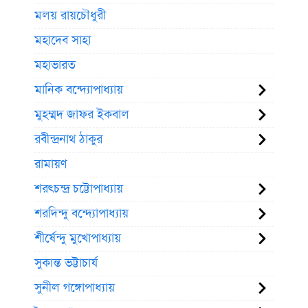
মলয় রায়চৌধুরী
মহাদেব সাহা
মহাভারত
মানিক বন্দ্যোপাধ্যায়
মুহম্মদ জাফর ইকবাল
রবীন্দ্রনাথ ঠাকুর
রামায়ণ
শরৎচন্দ্র চট্টোপাধ্যায়
শরদিন্দু বন্দ্যোপাধ্যায়
শীর্ষেন্দু মুখোপাধ্যায়
সুকান্ত ভট্টাচার্য
সুনীল গঙ্গোপাধ্যায়