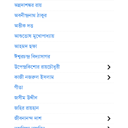
অন্নদাশঙ্কর রায়
অবনীন্দ্রনাথ ঠাকুর
অভীক দত্ত
আশুতোষ মুখোপাধ্যায়
আহমদ ছফা
ঈশ্বরচন্দ্র বিদ্যাসাগর
উপেন্দ্রকিশোর রায়চৌধুরী
কাজী নজরুল ইসলাম
গীতা
জসীম উদ্দীন
জহির রায়হান
জীবনানন্দ দাশ