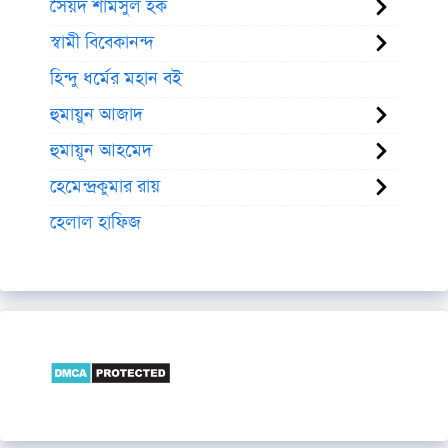
সৈয়দ শামসুল হক
স্বামী বিবেকানন্দ
হিন্দু ধর্মের মহান বই
হুমায়ুন আজাদ
হুমায়ূন আহমেদ
হেমেন্দ্রকুমার রায়
হেলাল হাফিজ