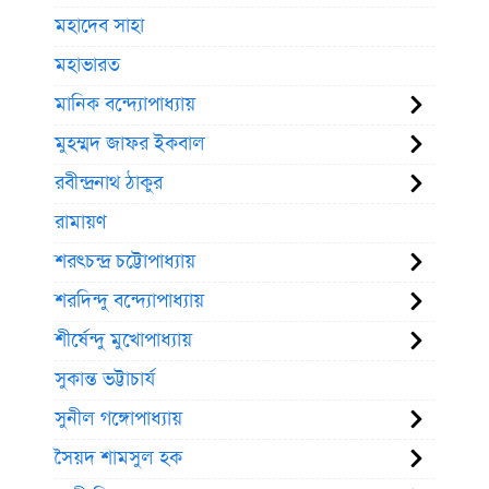
মহাদেব সাহা
মহাভারত
মানিক বন্দ্যোপাধ্যায়
মুহম্মদ জাফর ইকবাল
রবীন্দ্রনাথ ঠাকুর
রামায়ণ
শরৎচন্দ্র চট্টোপাধ্যায়
শরদিন্দু বন্দ্যোপাধ্যায়
শীর্ষেন্দু মুখোপাধ্যায়
সুকান্ত ভট্টাচার্য
সুনীল গঙ্গোপাধ্যায়
সৈয়দ শামসুল হক