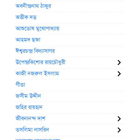
অবনীন্দ্রনাথ ঠাকুর
অভীক দত্ত
আশুতোষ মুখোপাধ্যায়
আহমদ ছফা
ঈশ্বরচন্দ্র বিদ্যাসাগর
উপেন্দ্রকিশোর রায়চৌধুরী
কাজী নজরুল ইসলাম
গীতা
জসীম উদ্দীন
জহির রায়হান
জীবনানন্দ দাশ
তসলিমা নাসরিন