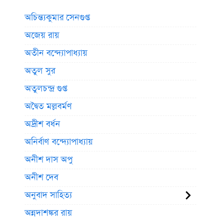
অচিন্ত্যকুমার সেনগুপ্ত
অজেয় রায়
অতীন বন্দ্যোপাধ্যায়
অতুল সুর
অতুলচন্দ্র গুপ্ত
অদ্বৈত মল্লবর্মণ
অদ্রীশ বর্ধন
অনির্বাণ বন্দ্যোপাধ্যায়
অনীশ দাস অপু
অনীশ দেব
অনুবাদ সাহিত্য
অন্নদাশঙ্কর রায়