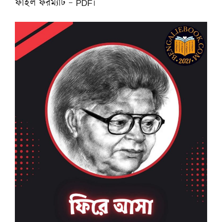
ফাইল ফরম্যাট – PDF।