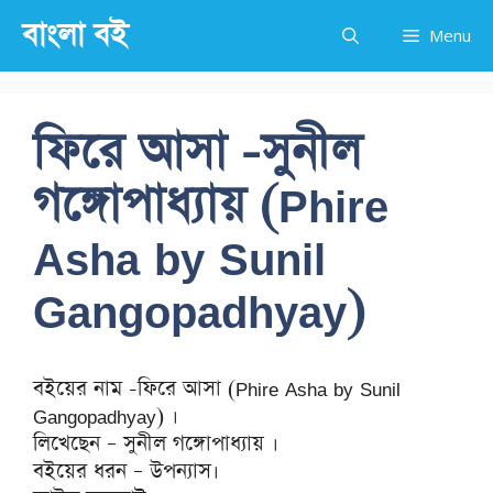
Skip
বাংলা বই
Menu
to
content
ফিরে আসা -সুনীল
গঙ্গোপাধ্যায় (Phire
Asha by Sunil
Gangopadhyay)
বইয়ের নাম -ফিরে আসা (Phire Asha by Sunil
Gangopadhyay) ।
লিখেছেন – সুনীল গঙ্গোপাধ্যায় ।
বইয়ের ধরন – উপন্যাস।