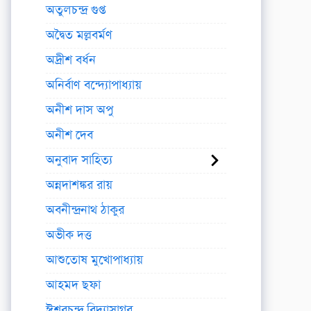
অতুলচন্দ্র গুপ্ত
অদ্বৈত মল্লবর্মণ
অদ্রীশ বর্ধন
অনির্বাণ বন্দ্যোপাধ্যায়
অনীশ দাস অপু
অনীশ দেব
অনুবাদ সাহিত্য
অন্নদাশঙ্কর রায়
অবনীন্দ্রনাথ ঠাকুর
অভীক দত্ত
আশুতোষ মুখোপাধ্যায়
আহমদ ছফা
ঈশ্বরচন্দ্র বিদ্যাসাগর