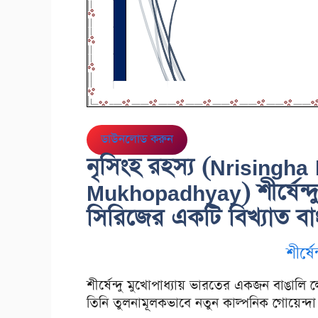
ডাউনলোড করুন
নৃসিংহ রহস্য (Nrisingh
Mukhopadhyay) শীর্ষেন্দু 
সিরিজের একটি বিখ্যাত বাংল
শীর্ষে
শীর্ষেন্দু মুখোপাধ্যায় ভারতের একজন বাঙালি ল
তিনি তুলনামূলকভাবে নতুন কাল্পনিক গোয়েন্দ