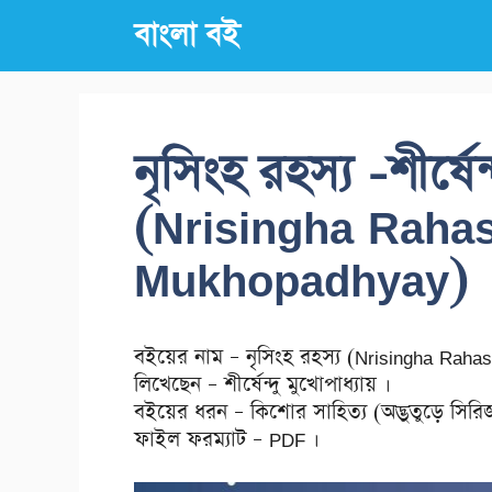
Skip
বাংলা বই
to
content
নৃসিংহ রহস্য -শীর্ষেন
(Nrisingha Raha
Mukhopadhyay)
বইয়ের নাম – নৃসিংহ রহস্য (Nrisingha Rah
লিখেছেন – শীর্ষেন্দু মুখোপাধ্যায় ।
বইয়ের ধরন – কিশোর সাহিত্য (অদ্ভুতুড়ে সিরি
ফাইল ফরম্যাট – PDF ।