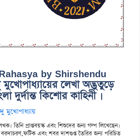
a Rahasya by Shirshendu
মুখোপাধ্যায়ের লেখা অদ্ভুতুড়ে
া দুর্দান্ত কিশোর কাহিনী ।
ন্দু মুখোপাধ্যায়
েখক। তিনি প্রাপ্তবয়স্ক এবং শিশুদের জন্য গল্প লিখেছেন।
া বরদাচরণ,ফটিক এবং শবর দাশগুপ্ত তৈরির জন্য পরিচিত