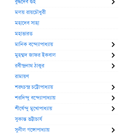
বুদ্ধদেব গুহ
মলয় রায়চৌধুরী
মহাদেব সাহা
মহাভারত
মানিক বন্দ্যোপাধ্যায়
মুহম্মদ জাফর ইকবাল
রবীন্দ্রনাথ ঠাকুর
রামায়ণ
শরৎচন্দ্র চট্টোপাধ্যায়
শরদিন্দু বন্দ্যোপাধ্যায়
শীর্ষেন্দু মুখোপাধ্যায়
সুকান্ত ভট্টাচার্য
সুনীল গঙ্গোপাধ্যায়