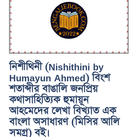
নিশীথিনী (Nishithini by
Humayun Ahmed) বিংশ
শতাব্দীর বাঙালি জনপ্রিয়
কথাসাহিত্যিক হুমায়ূন
আহমেদের লেখা বিখ্যাত এক
বাংলা অসাধারণ (মিসির আলি
সমগ্র) বই।