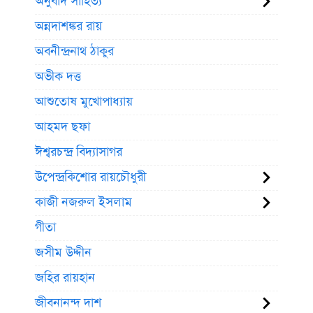
অনুবাদ সাহিত্য
অন্নদাশঙ্কর রায়
অবনীন্দ্রনাথ ঠাকুর
অভীক দত্ত
আশুতোষ মুখোপাধ্যায়
আহমদ ছফা
ঈশ্বরচন্দ্র বিদ্যাসাগর
উপেন্দ্রকিশোর রায়চৌধুরী
কাজী নজরুল ইসলাম
গীতা
জসীম উদ্দীন
জহির রায়হান
জীবনানন্দ দাশ