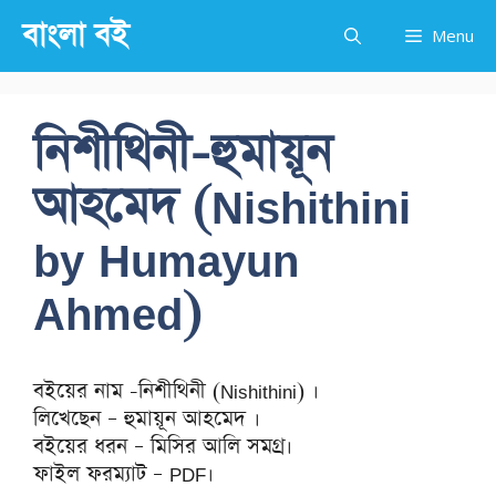
Skip
বাংলা বই
Menu
to
content
নিশীথিনী-হুমায়ূন
আহমেদ (Nishithini
by Humayun
Ahmed)
বইয়ের নাম -নিশীথিনী (Nishithini) ।
লিখেছেন – হুমায়ূন আহমেদ ।
বইয়ের ধরন – মিসির আলি সমগ্র।
ফাইল ফরম্যাট – PDF।