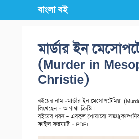
Skip
বাংলা বই
to
content
মার্ডার ইন মেসোপটে
(Murder in Meso
Christie)
বইয়ের নাম -মার্ডার ইন মেসোপটেমিয়া (Murd
লিখেছেন – আগাথা ক্রিস্টি ।
বইয়ের ধরন – এরকুল পোয়ারো সমগ্র(কাল্পনিক 
ফাইল ফরম্যাট – PDF।