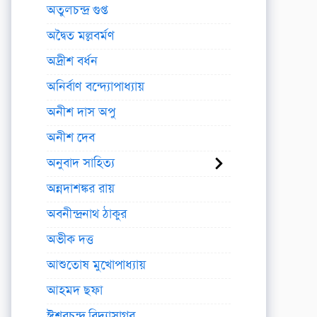
অতুলচন্দ্র গুপ্ত
অদ্বৈত মল্লবর্মণ
অদ্রীশ বর্ধন
অনির্বাণ বন্দ্যোপাধ্যায়
অনীশ দাস অপু
অনীশ দেব
অনুবাদ সাহিত্য
অন্নদাশঙ্কর রায়
অবনীন্দ্রনাথ ঠাকুর
অভীক দত্ত
আশুতোষ মুখোপাধ্যায়
আহমদ ছফা
ঈশ্বরচন্দ্র বিদ্যাসাগর