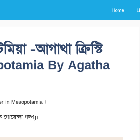
Home
L
মিয়া -আগাথা ক্রিস্টি
potamia By Agatha
er in Mesopotamia ।
গোয়েন্দা গল্প)।