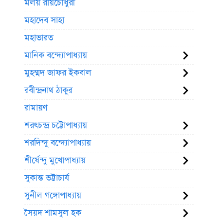
মলয় রায়চৌধুরী
মহাদেব সাহা
মহাভারত
মানিক বন্দ্যোপাধ্যায়
মুহম্মদ জাফর ইকবাল
রবীন্দ্রনাথ ঠাকুর
রামায়ণ
শরৎচন্দ্র চট্টোপাধ্যায়
শরদিন্দু বন্দ্যোপাধ্যায়
শীর্ষেন্দু মুখোপাধ্যায়
সুকান্ত ভট্টাচার্য
সুনীল গঙ্গোপাধ্যায়
সৈয়দ শামসুল হক