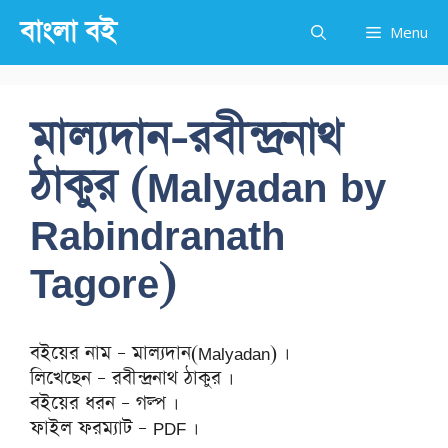
Skip
বাংলা বই
Menu
to
content
মাল্যদান-রবীন্দ্রনাথ
ঠাকুর (Malyadan by
Rabindranath
Tagore)
বইয়ের নাম – মাল্যদান(Malyadan) ।
লিখেছেন – রবীন্দ্রনাথ ঠাকুর ।
বইয়ের ধরন – গল্প ।
ফাইল ফরম্যাট – PDF ।