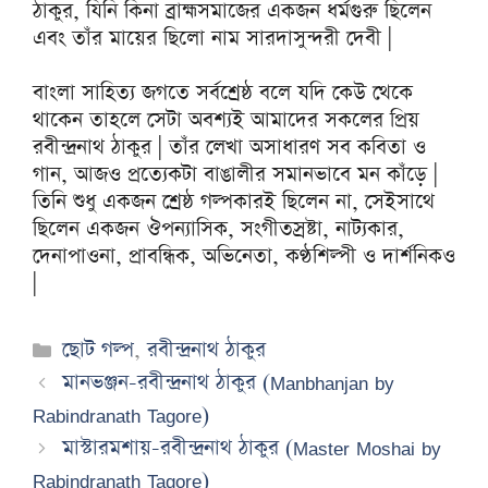
ঠাকুর, যিনি কিনা ব্রাহ্মসমাজের একজন ধর্মগুরু ছিলেন
এবং তাঁর মায়ের ছিলো নাম সারদাসুন্দরী দেবী |
বাংলা সাহিত্য জগতে সর্বশ্রেষ্ঠ বলে যদি কেউ থেকে
থাকেন তাহলে সেটা অবশ্যই আমাদের সকলের প্রিয়
রবীন্দ্রনাথ ঠাকুর | তাঁর লেখা অসাধারণ সব কবিতা ও
গান, আজও প্রত্যেকটা বাঙালীর সমানভাবে মন কাঁড়ে |
তিনি শুধু একজন শ্রেষ্ঠ গল্পকারই ছিলেন না, সেইসাথে
ছিলেন একজন ঔপন্যাসিক, সংগীতস্রষ্টা, নাট্যকার,
দেনাপাওনা, প্রাবন্ধিক, অভিনেতা, কণ্ঠশিল্পী ও দার্শনিকও
|
Categories
ছোট গল্প
,
রবীন্দ্রনাথ ঠাকুর
মানভঞ্জন-রবীন্দ্রনাথ ঠাকুর (Manbhanjan by
Rabindranath Tagore)
মাস্টারমশায়-রবীন্দ্রনাথ ঠাকুর (Master Moshai by
Rabindranath Tagore)