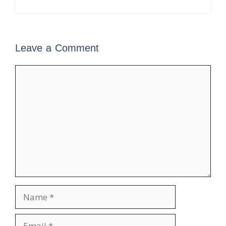
Leave a Comment
Comment
Name
Email