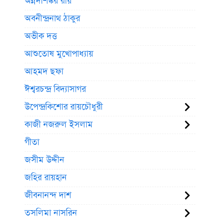
অন্নদাশঙ্কর রায়
অবনীন্দ্রনাথ ঠাকুর
অভীক দত্ত
আশুতোষ মুখোপাধ্যায়
আহমদ ছফা
ঈশ্বরচন্দ্র বিদ্যাসাগর
উপেন্দ্রকিশোর রায়চৌধুরী
কাজী নজরুল ইসলাম
গীতা
জসীম উদ্দীন
জহির রায়হান
জীবনানন্দ দাশ
তসলিমা নাসরিন