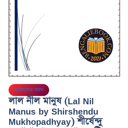
ডাউনলোড করুন
লাল নীল মানুষ (Lal Nil
Manus by Shirshendu
Mukhopadhyay) শীর্ষেন্দু