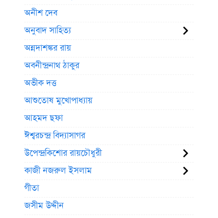
অনীশ দেব
অনুবাদ সাহিত্য
অন্নদাশঙ্কর রায়
অবনীন্দ্রনাথ ঠাকুর
অভীক দত্ত
আশুতোষ মুখোপাধ্যায়
আহমদ ছফা
ঈশ্বরচন্দ্র বিদ্যাসাগর
উপেন্দ্রকিশোর রায়চৌধুরী
কাজী নজরুল ইসলাম
গীতা
জসীম উদ্দীন