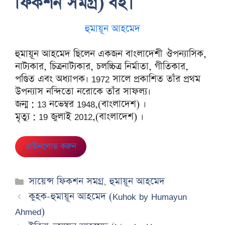
ফিকশন সমগ্র) বই।
হুমায়ূন আহমেদ
হুমায়ূন আহমেদ ছিলেন একজন বাংলাদেশী ঔপন্যাসিক,
নাট্যকার, চিত্রনাট্যকার, চলচ্চিত্র নির্মাতা, গীতিকার,
পণ্ডিত এবং অধ্যাপক। 1972 সালে প্রকাশিত তাঁর প্রথম
উপন্যাস নন্দিতো নরোকে তাঁর সাফল্য।
জন্ম : 13 নভেম্বর 1948,(বাংলাদেশ) ।
মৃত্যু : 19 জুলাই 2012,(বাংলাদেশ) ।
ডাউনলোড করুন
Categories
সায়েন্স ফিকশন সমগ্র
,
হুমায়ূন আহমেদ
কুহক-হুমায়ূন আহমেদ (Kuhok by Humayun
Ahmed)