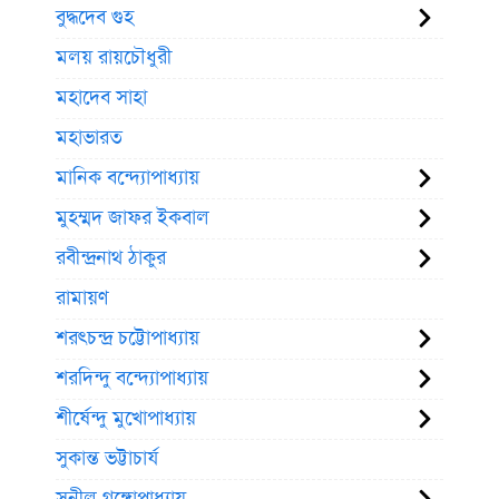
বুদ্ধদেব গুহ
মলয় রায়চৌধুরী
মহাদেব সাহা
মহাভারত
মানিক বন্দ্যোপাধ্যায়
মুহম্মদ জাফর ইকবাল
রবীন্দ্রনাথ ঠাকুর
রামায়ণ
শরৎচন্দ্র চট্টোপাধ্যায়
শরদিন্দু বন্দ্যোপাধ্যায়
শীর্ষেন্দু মুখোপাধ্যায়
সুকান্ত ভট্টাচার্য