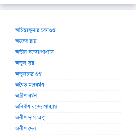
অচিন্ত্যকুমার সেনগুপ্ত
অজেয় রায়
অতীন বন্দ্যোপাধ্যায়
অতুল সুর
অতুলচন্দ্র গুপ্ত
অদ্বৈত মল্লবর্মণ
অদ্রীশ বর্ধন
অনির্বাণ বন্দ্যোপাধ্যায়
অনীশ দাস অপু
অনীশ দেব