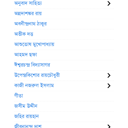
অনুবাদ সাহিত্য
অন্নদাশঙ্কর রায়
অবনীন্দ্রনাথ ঠাকুর
অভীক দত্ত
আশুতোষ মুখোপাধ্যায়
আহমদ ছফা
ঈশ্বরচন্দ্র বিদ্যাসাগর
উপেন্দ্রকিশোর রায়চৌধুরী
কাজী নজরুল ইসলাম
গীতা
জসীম উদ্দীন
জহির রায়হান
জীবনানন্দ দাশ