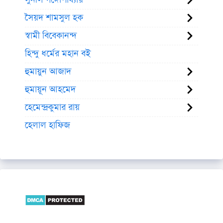
সুনীল গঙ্গোপাধ্যায়
সৈয়দ শামসুল হক
স্বামী বিবেকানন্দ
হিন্দু ধর্মের মহান বই
হুমায়ুন আজাদ
হুমায়ূন আহমেদ
হেমেন্দ্রকুমার রায়
হেলাল হাফিজ