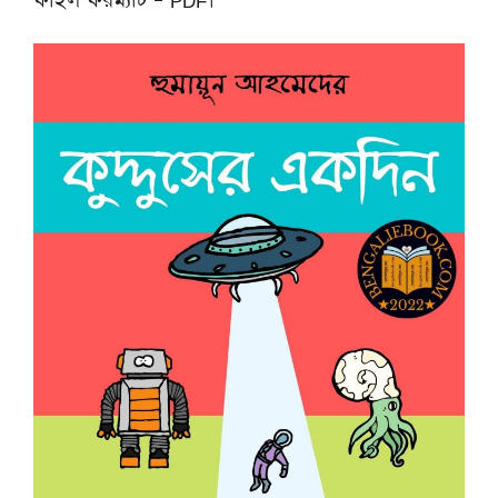
ফাইল ফরম্যাট – PDF।