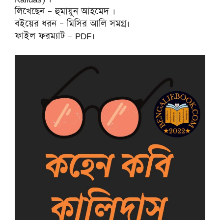
লিখেছেন – হুমায়ূন আহমেদ ।
বইয়ের ধরন – মিসির আলি সমগ্র।
ফাইল ফরম্যাট – PDF।