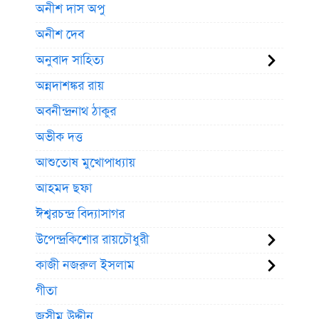
অনীশ দাস অপু
অনীশ দেব
অনুবাদ সাহিত্য
অন্নদাশঙ্কর রায়
অবনীন্দ্রনাথ ঠাকুর
অভীক দত্ত
আশুতোষ মুখোপাধ্যায়
আহমদ ছফা
ঈশ্বরচন্দ্র বিদ্যাসাগর
উপেন্দ্রকিশোর রায়চৌধুরী
কাজী নজরুল ইসলাম
গীতা
জসীম উদ্দীন