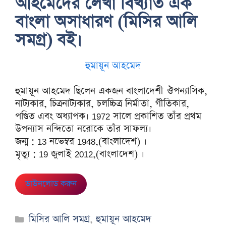
আহমেদের লেখা বিখ্যাত এক
বাংলা অসাধারণ (মিসির আলি
সমগ্র) বই।
হুমায়ূন আহমেদ
হুমায়ূন আহমেদ ছিলেন একজন বাংলাদেশী ঔপন্যাসিক,
নাট্যকার, চিত্রনাট্যকার, চলচ্চিত্র নির্মাতা, গীতিকার,
পণ্ডিত এবং অধ্যাপক। 1972 সালে প্রকাশিত তাঁর প্রথম
উপন্যাস নন্দিতো নরোকে তাঁর সাফল্য।
জন্ম : 13 নভেম্বর 1948,(বাংলাদেশ) ।
মৃত্যু : 19 জুলাই 2012,(বাংলাদেশ) ।
ডাউনলোড করুন
Categories
মিসির আলি সমগ্র
,
হুমায়ূন আহমেদ