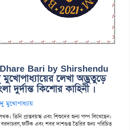
r Dhare Bari by Shirshendu
মুখোপাধ্যায়ের লেখা অদ্ভুতুড়ে
া দুর্দান্ত কিশোর কাহিনী ।
ন্দু মুখোপাধ্যায়
েখক। তিনি প্রাপ্তবয়স্ক এবং শিশুদের জন্য গল্প লিখেছেন।
া বরদাচরণ,ফটিক এবং শবর দাশগুপ্ত তৈরির জন্য পরিচিত