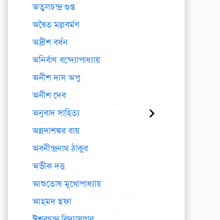
অতুলচন্দ্র গুপ্ত
অদ্বৈত মল্লবর্মণ
অদ্রীশ বর্ধন
অনির্বাণ বন্দ্যোপাধ্যায়
অনীশ দাস অপু
অনীশ দেব
অনুবাদ সাহিত্য
অন্নদাশঙ্কর রায়
অবনীন্দ্রনাথ ঠাকুর
অভীক দত্ত
আশুতোষ মুখোপাধ্যায়
আহমদ ছফা
ঈশ্বরচন্দ্র বিদ্যাসাগর