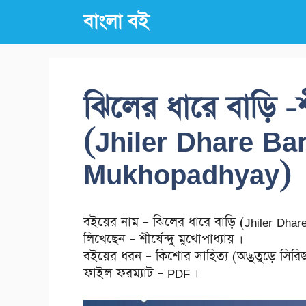
Skip
বাংলা বই
to
content
ঝিলের ধারে বাড়ি -শীর
(Jhiler Dhare Ba
Mukhopadhyay)
বইয়ের নাম – ঝিলের ধারে বাড়ি (Jhiler Dha
লিখেছেন – শীর্ষেন্দু মুখোপাধ্যায় ।
বইয়ের ধরন – কিশোর সাহিত্য (অদ্ভুতুড়ে সিরি
ফাইল ফরম্যাট – PDF ।