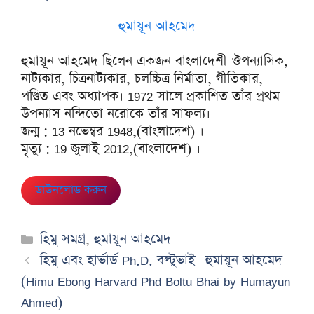
হুমায়ূন আহমেদ
হুমায়ূন আহমেদ ছিলেন একজন বাংলাদেশী ঔপন্যাসিক,
নাট্যকার, চিত্রনাট্যকার, চলচ্চিত্র নির্মাতা, গীতিকার,
পণ্ডিত এবং অধ্যাপক। 1972 সালে প্রকাশিত তাঁর প্রথম
উপন্যাস নন্দিতো নরোকে তাঁর সাফল্য।
জন্ম : 13 নভেম্বর 1948,(বাংলাদেশ) ।
মৃত্যু : 19 জুলাই 2012,(বাংলাদেশ) ।
ডাউনলোড করুন
Categories
হিমু সমগ্র
,
হুমায়ূন আহমেদ
হিমু এবং হার্ভার্ড Ph.D. বল্টুভাই -হুমায়ূন আহমেদ
(Himu Ebong Harvard Phd Boltu Bhai by Humayun
Ahmed)