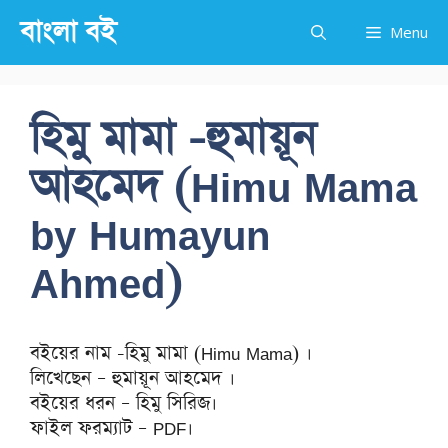
Skip
বাংলা বই
Menu
to
content
হিমু মামা -হুমায়ূন
আহমেদ (Himu Mama
by Humayun
Ahmed)
বইয়ের নাম -হিমু মামা (Himu Mama) ।
লিখেছেন – হুমায়ূন আহমেদ ।
বইয়ের ধরন – হিমু সিরিজ।
ফাইল ফরম্যাট – PDF।