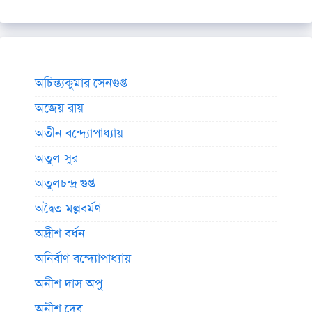
অচিন্ত্যকুমার সেনগুপ্ত
অজেয় রায়
অতীন বন্দ্যোপাধ্যায়
অতুল সুর
অতুলচন্দ্র গুপ্ত
অদ্বৈত মল্লবর্মণ
অদ্রীশ বর্ধন
অনির্বাণ বন্দ্যোপাধ্যায়
অনীশ দাস অপু
অনীশ দেব