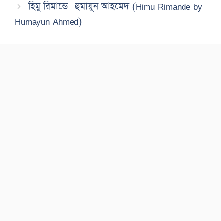
হিমু রিমান্ডে -হুমায়ূন আহমেদ (Himu Rimande by
Humayun Ahmed)