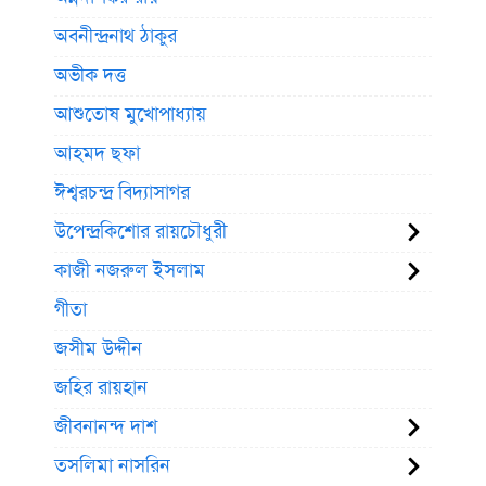
অবনীন্দ্রনাথ ঠাকুর
অভীক দত্ত
আশুতোষ মুখোপাধ্যায়
আহমদ ছফা
ঈশ্বরচন্দ্র বিদ্যাসাগর
উপেন্দ্রকিশোর রায়চৌধুরী
কাজী নজরুল ইসলাম
গীতা
জসীম উদ্দীন
জহির রায়হান
জীবনানন্দ দাশ
তসলিমা নাসরিন