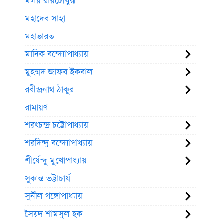
মলয় রায়চৌধুরী
মহাদেব সাহা
মহাভারত
মানিক বন্দ্যোপাধ্যায়
মুহম্মদ জাফর ইকবাল
রবীন্দ্রনাথ ঠাকুর
রামায়ণ
শরৎচন্দ্র চট্টোপাধ্যায়
শরদিন্দু বন্দ্যোপাধ্যায়
শীর্ষেন্দু মুখোপাধ্যায়
সুকান্ত ভট্টাচার্য
সুনীল গঙ্গোপাধ্যায়
সৈয়দ শামসুল হক