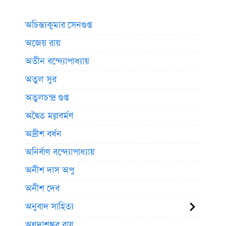
অচিন্ত্যকুমার সেনগুপ্ত
অজেয় রায়
অতীন বন্দ্যোপাধ্যায়
অতুল সুর
অতুলচন্দ্র গুপ্ত
অদ্বৈত মল্লবর্মণ
অদ্রীশ বর্ধন
অনির্বাণ বন্দ্যোপাধ্যায়
অনীশ দাস অপু
অনীশ দেব
অনুবাদ সাহিত্য
অন্নদাশঙ্কর রায়