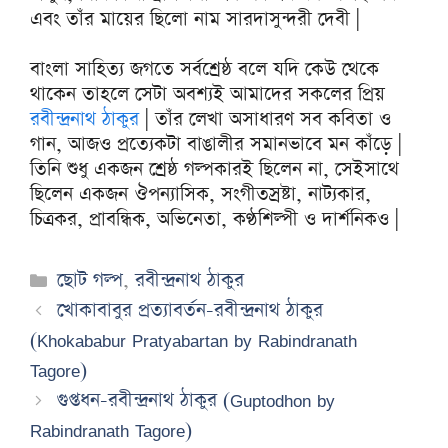
এবং তাঁর মায়ের ছিলো নাম সারদাসুন্দরী দেবী |
বাংলা সাহিত্য জগতে সর্বশ্রেষ্ঠ বলে যদি কেউ থেকে
থাকেন তাহলে সেটা অবশ্যই আমাদের সকলের প্রিয়
রবীন্দ্রনাথ ঠাকুর
| তাঁর লেখা অসাধারণ সব কবিতা ও
গান, আজও প্রত্যেকটা বাঙালীর সমানভাবে মন কাঁড়ে |
তিনি শুধু একজন শ্রেষ্ঠ গল্পকারই ছিলেন না, সেইসাথে
ছিলেন একজন ঔপন্যাসিক, সংগীতস্রষ্টা, নাট্যকার,
চিত্রকর, প্রাবন্ধিক, অভিনেতা, কণ্ঠশিল্পী ও দার্শনিকও |
Categories
ছোট গল্প
,
রবীন্দ্রনাথ ঠাকুর
খোকাবাবুর প্রত্যাবর্তন-রবীন্দ্রনাথ ঠাকুর
(Khokababur Pratyabartan by Rabindranath
Tagore)
গুপ্তধন-রবীন্দ্রনাথ ঠাকুর (Guptodhon by
Rabindranath Tagore)