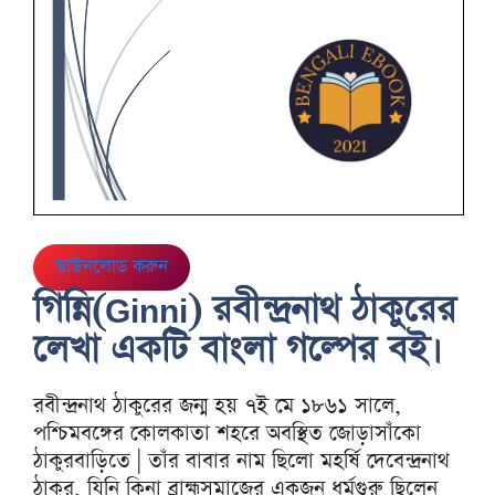
ডাউনলোড করুন
গিন্নি(Ginni) রবীন্দ্রনাথ ঠাকুরের
লেখা একটি বাংলা গল্পের বই।
রবীন্দ্রনাথ ঠাকুরের জন্ম হয় ৭ই মে ১৮৬১ সালে,
পশ্চিমবঙ্গের কোলকাতা শহরে অবস্থিত জোড়াসাঁকো
ঠাকুরবাড়িতে | তাঁর বাবার নাম ছিলো মহর্ষি দেবেন্দ্রনাথ
ঠাকুর, যিনি কিনা ব্রাহ্মসমাজের একজন ধর্মগুরু ছিলেন