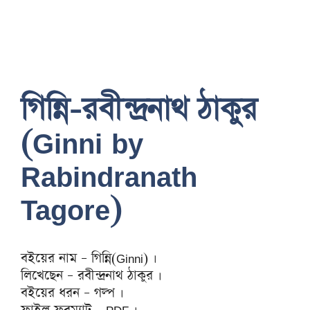
গিন্নি-রবীন্দ্রনাথ ঠাকুর
(Ginni by
Rabindranath
Tagore)
বইয়ের নাম – গিন্নি(Ginni) ।
লিখেছেন – রবীন্দ্রনাথ ঠাকুর ।
বইয়ের ধরন – গল্প ।