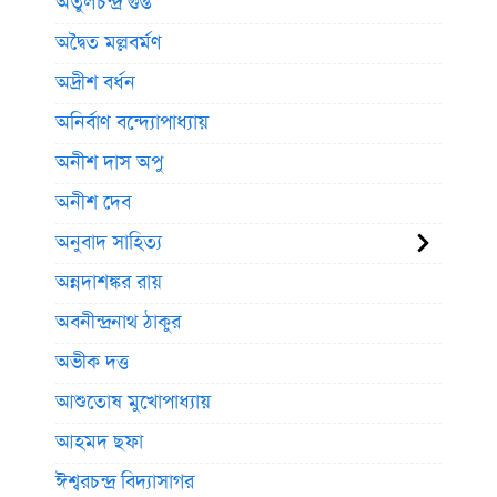
অতুলচন্দ্র গুপ্ত
অদ্বৈত মল্লবর্মণ
অদ্রীশ বর্ধন
অনির্বাণ বন্দ্যোপাধ্যায়
অনীশ দাস অপু
অনীশ দেব
অনুবাদ সাহিত্য
অন্নদাশঙ্কর রায়
অবনীন্দ্রনাথ ঠাকুর
অভীক দত্ত
আশুতোষ মুখোপাধ্যায়
আহমদ ছফা
ঈশ্বরচন্দ্র বিদ্যাসাগর