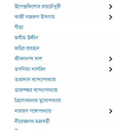
উপেন্দ্রকিশোর রায়চৌধুরী
কাজী নজরুল ইসলাম
গীতা
জসীম উদ্দীন
জহির রায়হান
জীবনানন্দ দাশ
তসলিমা নাসরিন
তারাদাস বন্দ্যোপাধ্যায়
তারাশঙ্কর বন্দ্যোপাধ্যায়
ত্রৈলোক্যনাথ মুখোপাধ্যায়
নারায়ণ গঙ্গোপাধ্যায়
নীরেন্দ্রনাথ চক্রবর্তী