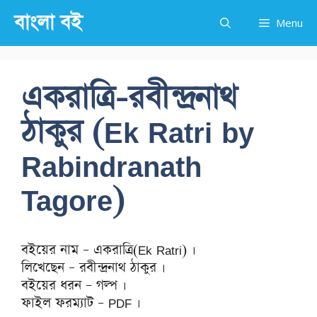
Skip
বাংলা বই
Menu
to
content
একরাত্রি-রবীন্দ্রনাথ
ঠাকুর (Ek Ratri by
Rabindranath
Tagore)
বইয়ের নাম – একরাত্রি(Ek Ratri) ।
লিখেছেন – রবীন্দ্রনাথ ঠাকুর ।
বইয়ের ধরন – গল্প ।
ফাইল ফরম্যাট – PDF ।