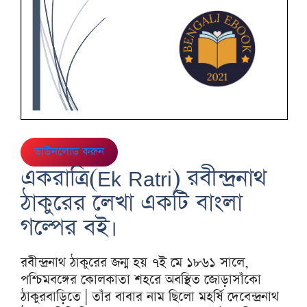
ডাউনলোড করুন
একরাত্রি(Ek Ratri) রবীন্দ্রনাথ
ঠাকুরের লেখা একটি বাংলা
গল্পের বই।
রবীন্দ্রনাথ ঠাকুরের জন্ম হয় ৭ই মে ১৮৬১ সালে,
পশ্চিমবঙ্গের কোলকাতা শহরে অবস্থিত জোড়াসাঁকো
ঠাকুরবাড়িতে | তাঁর বাবার নাম ছিলো মহর্ষি দেবেন্দ্রনাথ