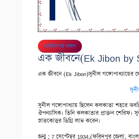
ডাউনলোড করুন
এক জীবনে(Ek Jibon by 
এক জীবনে (Ek Jibon)সুনীল গঙ্গোপাধ্যায়ের ল
সুনী
সুনীল গঙ্গোপাধ্যায় ছিলেন কলকাতা শহরে অব
ঔপন্যাসিক। তিনি কলকাতার প্রাক্তন শেরিফ। সুনী
স্নাতকোত্তর ডিগ্রি লাভ করেন।
জন্ম : 7 সেপ্টেম্বর 1934,(ফরিদপুর জেলা, বাং