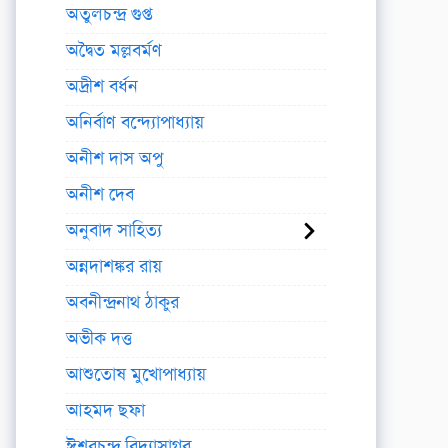
অতুলচন্দ্র গুপ্ত
অদ্বৈত মল্লবর্মণ
অদ্রীশ বর্ধন
অনির্বাণ বন্দ্যোপাধ্যায়
অনীশ দাস অপু
অনীশ দেব
অনুবাদ সাহিত্য
অন্নদাশঙ্কর রায়
অবনীন্দ্রনাথ ঠাকুর
অভীক দত্ত
আশুতোষ মুখোপাধ্যায়
আহমদ ছফা
ঈশ্বরচন্দ্র বিদ্যাসাগর