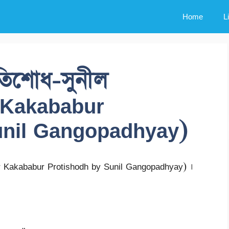
Home
L
রতিশোধ-সুনীল
r Kakababur
unil Gangopadhyay)
r Kakababur Protishodh by Sunil Gangopadhyay) ।