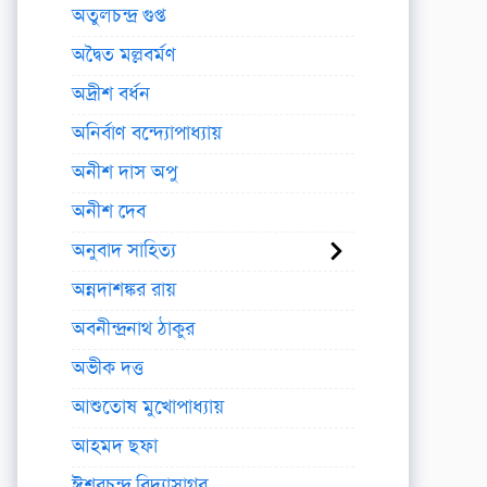
অতুলচন্দ্র গুপ্ত
অদ্বৈত মল্লবর্মণ
অদ্রীশ বর্ধন
অনির্বাণ বন্দ্যোপাধ্যায়
অনীশ দাস অপু
অনীশ দেব
অনুবাদ সাহিত্য
অন্নদাশঙ্কর রায়
অবনীন্দ্রনাথ ঠাকুর
অভীক দত্ত
আশুতোষ মুখোপাধ্যায়
আহমদ ছফা
ঈশ্বরচন্দ্র বিদ্যাসাগর