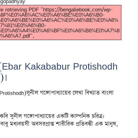
e retrieving PDF "https://bengaliebook.com/wp-
%A6%8F%E0%A6%AC%E0%A6%BE%E0%A6%B0-
%E0%A6%BE%E0%A6%AC%E0%A6%BE%E0%A6%
7%81%E0%A6%B0-
E0%A6%A4%E0%A6%BF%E0%A6%B6%E0%A7%8
%A6%A7.pdf".
ধ(Ebar Kakababur Protishodh
)।
otishodh)সুনীল গঙ্গোপাধ্যায়ের লেখা বিখ্যাত বাংলা
কবি সুনীল গঙ্গোপাধ্যায়ের একটি কাল্পনিক চরিত্র।
ু মধ্যবয়সী অবসরপ্রাপ্ত শারীরিক প্রতিবন্ধী এক মানুষ,