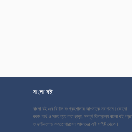
বাংলা বই
বাংলা বই এর বিশাল সংগ্রহশালায় আপনাকে স্বাগতম।
কোনো
রকম অর্থ ও সময় ব্যয় করা ছাড়া, সম্পূর্ণ বিনামূল্যে বাংলা বই পড়
ও ডাউনলোড করতে পারবেন আমাদের এই সাইট থেকে।