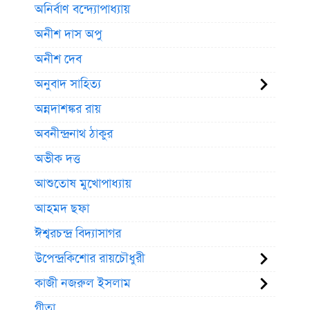
অনির্বাণ বন্দ্যোপাধ্যায়
অনীশ দাস অপু
অনীশ দেব
অনুবাদ সাহিত্য
অন্নদাশঙ্কর রায়
অবনীন্দ্রনাথ ঠাকুর
অভীক দত্ত
আশুতোষ মুখোপাধ্যায়
আহমদ ছফা
ঈশ্বরচন্দ্র বিদ্যাসাগর
উপেন্দ্রকিশোর রায়চৌধুরী
কাজী নজরুল ইসলাম
গীতা