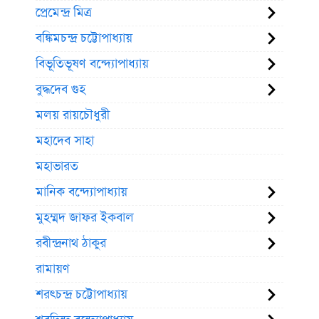
প্রেমেন্দ্র মিত্র
বঙ্কিমচন্দ্র চট্টোপাধ্যায়
বিভূতিভূষণ বন্দ্যোপাধ্যায়
বুদ্ধদেব গুহ
মলয় রায়চৌধুরী
মহাদেব সাহা
মহাভারত
মানিক বন্দ্যোপাধ্যায়
মুহম্মদ জাফর ইকবাল
রবীন্দ্রনাথ ঠাকুর
রামায়ণ
শরৎচন্দ্র চট্টোপাধ্যায়