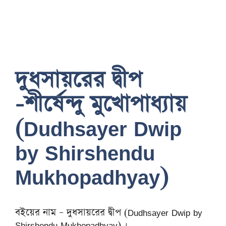
দুধসায়রের দ্বীপ
-শীর্ষেন্দু মুখোপাধ্যায়
(Dudhsayer Dwip
by Shirshendu
Mukhopadhyay)
বইয়ের নাম – দুধসায়রের দ্বীপ (Dudhsayer Dwip by
Shirshendu Mukhopadhyay) ।