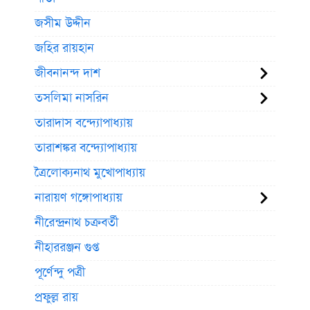
জসীম উদ্দীন
জহির রায়হান
জীবনানন্দ দাশ
তসলিমা নাসরিন
তারাদাস বন্দ্যোপাধ্যায়
তারাশঙ্কর বন্দ্যোপাধ্যায়
ত্রৈলোক্যনাথ মুখোপাধ্যায়
নারায়ণ গঙ্গোপাধ্যায়
নীরেন্দ্রনাথ চক্রবর্তী
নীহাররঞ্জন গুপ্ত
পূর্ণেন্দু পত্রী
প্রফুল্ল রায়