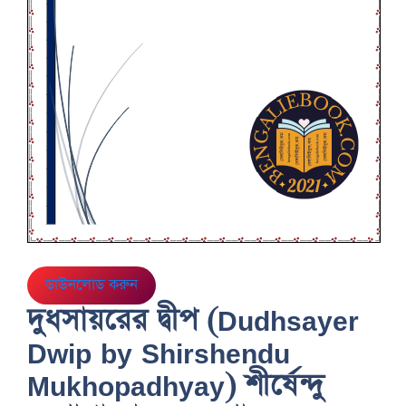
ডাউনলোড করুন
দুধসায়রের দ্বীপ (Dudhsayer
Dwip by Shirshendu
Mukhopadhyay) শীর্ষেন্দু