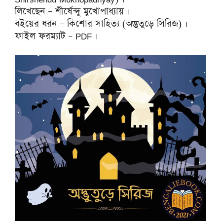
লিখেছেন – শীর্ষেন্দু মুখোপাধ্যায় ।
বইয়ের ধরন – কিশোর সাহিত্য (অদ্ভুতুড়ে সিরিজ) ।
ফাইল ফরম্যাট – PDF ।