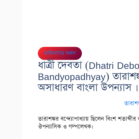
ডাউনলোড করুন
ধাত্রী দেবতা (Dhatri Deb
Bandyopadhyay) তারাশঙ্কর
অসাধারণ
বাংলা উপন্যাস
।
তারাশঙ্
তারাশঙ্কর বন্দ্যোপাধ্যায় ছিলেন বিংশ শতাব্দী
ঔপন্যাসিক ও গল্পলেখক।