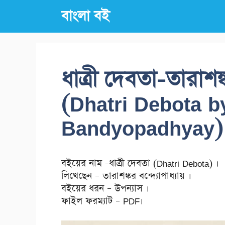
Skip
বাংলা বই
to
content
ধাত্রী দেবতা-তারাশঙ্
(Dhatri Debota b
Bandyopadhyay)
বইয়ের নাম -ধাত্রী দেবতা (Dhatri Debota) ।
লিখেছেন – তারাশঙ্কর বন্দ্যোপাধ্যায় ।
বইয়ের ধরন – উপন্যাস ।
ফাইল ফরম্যাট – PDF।