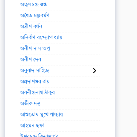
অতুলচন্দ্র গুপ্ত
অদ্বৈত মল্লবর্মণ
অদ্রীশ বর্ধন
অনির্বাণ বন্দ্যোপাধ্যায়
অনীশ দাস অপু
অনীশ দেব
অনুবাদ সাহিত্য
অন্নদাশঙ্কর রায়
অবনীন্দ্রনাথ ঠাকুর
অভীক দত্ত
আশুতোষ মুখোপাধ্যায়
আহমদ ছফা
ঈশ্বরচন্দ্র বিদ্যাসাগর