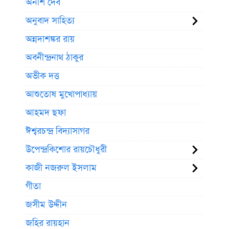
অনীশ দেব
অনুবাদ সাহিত্য
অন্নদাশঙ্কর রায়
অবনীন্দ্রনাথ ঠাকুর
অভীক দত্ত
আশুতোষ মুখোপাধ্যায়
আহমদ ছফা
ঈশ্বরচন্দ্র বিদ্যাসাগর
উপেন্দ্রকিশোর রায়চৌধুরী
কাজী নজরুল ইসলাম
গীতা
জসীম উদ্দীন
জহির রায়হান