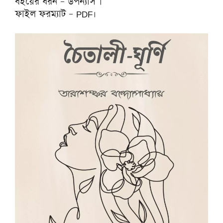
বইয়ের ধরন – উপন্যাস ।
ফাইল ফরম্যাট – PDF।