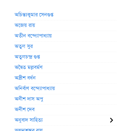
অচিন্ত্যকুমার সেনগুপ্ত
অজেয় রায়
অতীন বন্দ্যোপাধ্যায়
অতুল সুর
অতুলচন্দ্র গুপ্ত
অদ্বৈত মল্লবর্মণ
অদ্রীশ বর্ধন
অনির্বাণ বন্দ্যোপাধ্যায়
অনীশ দাস অপু
অনীশ দেব
অনুবাদ সাহিত্য
অন্নদাশঙ্কর রায়