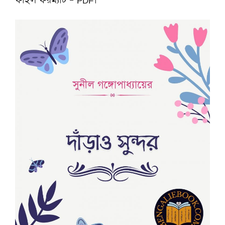
ফাইল ফরম্যাট – PDF।