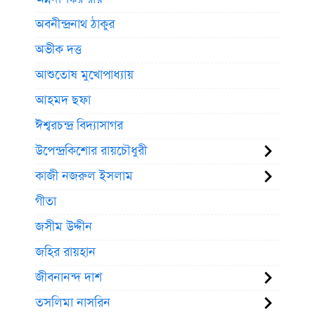
অবনীন্দ্রনাথ ঠাকুর
অভীক দত্ত
আশুতোষ মুখোপাধ্যায়
আহমদ ছফা
ঈশ্বরচন্দ্র বিদ্যাসাগর
উপেন্দ্রকিশোর রায়চৌধুরী
কাজী নজরুল ইসলাম
গীতা
জসীম উদ্দীন
জহির রায়হান
জীবনানন্দ দাশ
তসলিমা নাসরিন