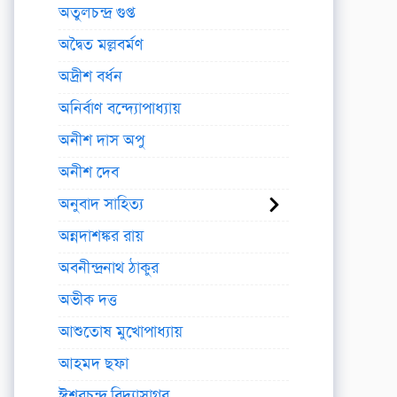
অতুলচন্দ্র গুপ্ত
অদ্বৈত মল্লবর্মণ
অদ্রীশ বর্ধন
অনির্বাণ বন্দ্যোপাধ্যায়
অনীশ দাস অপু
অনীশ দেব
অনুবাদ সাহিত্য
অন্নদাশঙ্কর রায়
অবনীন্দ্রনাথ ঠাকুর
অভীক দত্ত
আশুতোষ মুখোপাধ্যায়
আহমদ ছফা
ঈশ্বরচন্দ্র বিদ্যাসাগর