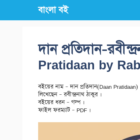
Skip
বাংলা বই
to
content
দান প্রতিদান-রবীন্দ
Pratidaan by Rab
বইয়ের নাম – দান প্রতিদান(Daan Pratidaan) 
লিখেছেন – রবীন্দ্রনাথ ঠাকুর ।
বইয়ের ধরন – গল্প ।
ফাইল ফরম্যাট – PDF ।