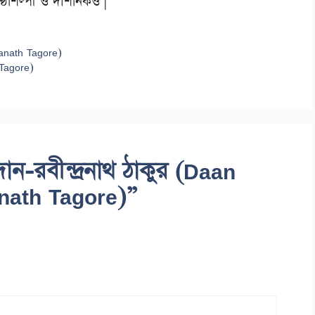
্ঠশিল্পী ও দার্শনিকও |
ranath Tagore)
 Tagore)
ান-রবীন্দ্রনাথ ঠাকুর (Daan
nath Tagore)”