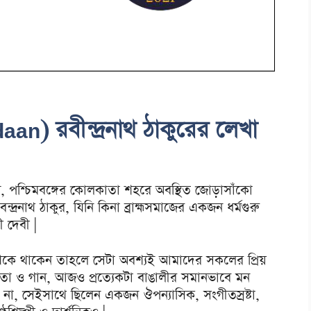
aan) রবীন্দ্রনাথ ঠাকুরের লেখা
, পশ্চিমবঙ্গের কোলকাতা শহরে অবস্থিত জোড়াসাঁকো
ন্দ্রনাথ ঠাকুর, যিনি কিনা ব্রাহ্মসমাজের একজন ধর্মগুরু
 দেবী |
উ থেকে থাকেন তাহলে সেটা অবশ্যই আমাদের সকলের প্রিয়
কবিতা ও গান, আজও প্রত্যেকটা বাঙালীর সমানভাবে মন
লেন না, সেইসাথে ছিলেন একজন ঔপন্যাসিক, সংগীতস্রষ্টা,