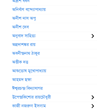
অদ্রীশ বর্ধন
অনির্বাণ বন্দ্যোপাধ্যায়
অনীশ দাস অপু
অনীশ দেব
অনুবাদ সাহিত্য
অন্নদাশঙ্কর রায়
অবনীন্দ্রনাথ ঠাকুর
অভীক দত্ত
আশুতোষ মুখোপাধ্যায়
আহমদ ছফা
ঈশ্বরচন্দ্র বিদ্যাসাগর
উপেন্দ্রকিশোর রায়চৌধুরী
কাজী নজরুল ইসলাম