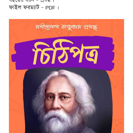
বইয়ের ধরন – প্রবন্ধ ।
ফাইল ফরম্যাট – PDF ।