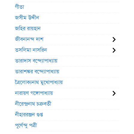
গীতা
জসীম উদ্দীন
জহির রায়হান
জীবনানন্দ দাশ
তসলিমা নাসরিন
তারাদাস বন্দ্যোপাধ্যায়
তারাশঙ্কর বন্দ্যোপাধ্যায়
ত্রৈলোক্যনাথ মুখোপাধ্যায়
নারায়ণ গঙ্গোপাধ্যায়
নীরেন্দ্রনাথ চক্রবর্তী
নীহাররঞ্জন গুপ্ত
পূর্ণেন্দু পত্রী