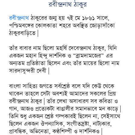
রবীন্দ্রনাথ ঠাকুর
রবীন্দ্রনাথ
ঠাকুরের জন্ম হয় ৭ই মে ১৮৬১ সালে,
পশ্চিমবঙ্গের কোলকাতা শহরে অবস্থিত জোড়াসাঁকো
ঠাকুরবাড়িতে |
তাঁর বাবার নাম ছিলো মহর্ষি দেবেন্দ্রনাথ ঠাকুর, যিনি
একজন মহান হিন্দু দার্শনিক ও “ব্রামদামজের” এর
অন্যতম প্রতিষ্ঠাতা ছিলেন এবং তাঁর মায়ের ছিলো নাম
সারদাসুন্দরী দেবী |
বাংলা সাহিত্য জগতে সর্বশ্রেষ্ঠ বলে যদি কেউ থেকে
থাকেন তাহলে সেটা অবশ্যই আমাদের সকলের প্রিয়
রবীন্দ্রনাথ ঠাকুর | তাঁর লেখা অসাধারণ সব কবিতা ও
গান, আজও প্রত্যেকটা বাঙালীর সমানভাবে মন কাড়ে |
তিনি শুধু একজন শ্রেষ্ঠ গল্পকারই ছিলেন না, সেইসাথে
ছিলেন একজন ঔপন্যাসিক, সংগীতস্রষ্টা, নাট্যকার,
প্রাবন্ধিক, অভিনেতা, কণ্ঠশিল্পী ও দার্শনিকও |