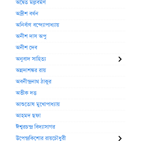
অদ্বৈত মল্লবর্মণ
অদ্রীশ বর্ধন
অনির্বাণ বন্দ্যোপাধ্যায়
অনীশ দাস অপু
অনীশ দেব
অনুবাদ সাহিত্য
অন্নদাশঙ্কর রায়
অবনীন্দ্রনাথ ঠাকুর
অভীক দত্ত
আশুতোষ মুখোপাধ্যায়
আহমদ ছফা
ঈশ্বরচন্দ্র বিদ্যাসাগর
উপেন্দ্রকিশোর রায়চৌধুরী