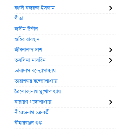
কাজী নজরুল ইসলাম
গীতা
জসীম উদ্দীন
জহির রায়হান
জীবনানন্দ দাশ
তসলিমা নাসরিন
তারাদাস বন্দ্যোপাধ্যায়
তারাশঙ্কর বন্দ্যোপাধ্যায়
ত্রৈলোক্যনাথ মুখোপাধ্যায়
নারায়ণ গঙ্গোপাধ্যায়
নীরেন্দ্রনাথ চক্রবর্তী
নীহাররঞ্জন গুপ্ত