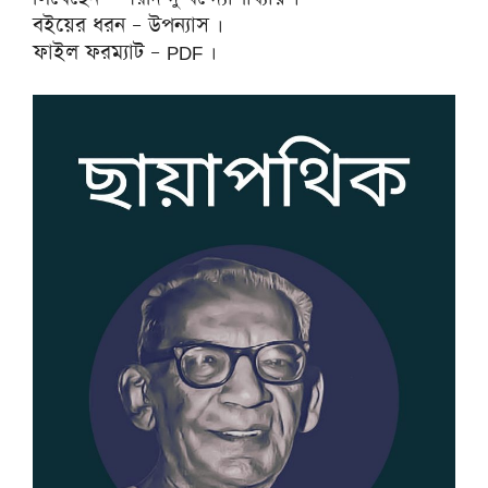
বইয়ের ধরন – উপন্যাস ।
ফাইল ফরম্যাট – PDF ।