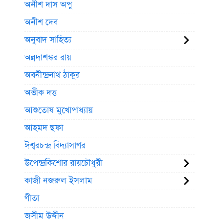
অনীশ দাস অপু
অনীশ দেব
অনুবাদ সাহিত্য
অন্নদাশঙ্কর রায়
অবনীন্দ্রনাথ ঠাকুর
অভীক দত্ত
আশুতোষ মুখোপাধ্যায়
আহমদ ছফা
ঈশ্বরচন্দ্র বিদ্যাসাগর
উপেন্দ্রকিশোর রায়চৌধুরী
কাজী নজরুল ইসলাম
গীতা
জসীম উদ্দীন