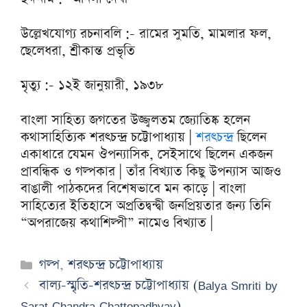
উল্লেখযোগ্য রচনাবলি :- রামের সুমতি, মামলার ফল,
ছেলেধরা, শ্রীকান্ত প্রভৃতি
মৃত্যু :- ১২ই জানুয়ারী, ১৯৩৮
বাংলা সাহিত্য জগতের উজ্জ্বলতম জ্যোতিষ্ক হলেন
কথাসাহিত্যিক শরৎচন্দ্র চট্টোপাধ্যায় |
শরৎচন্দ্র
ছিলেন
একাধারে যেমন ঔপন্যাসিক, সেইসাথে ছিলেন একজন
প্রাবন্ধিক ও গল্পকার | তাঁর বিখ্যাত কিছু উপন্যাস আজও
বাঙালী পাঠকদের বিশেষভাবে মন কাড়ে | বাংলা
সাহিত্যের ইতিহাসে অপ্রতিদ্বন্দ্বী জনপ্রিয়তার জন্য তিনি
“অপরাজেয় কথাশিল্পী” নামেও বিখ্যাত |
Categories
গল্প
,
শরৎচন্দ্র চট্টোপাধ্যায়
বাল্য-স্মৃতি-শরৎচন্দ্র চট্টোপাধ্যায় (Balya Smriti by
Sarat Chandra Chattopadhyay)