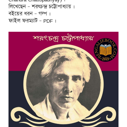
লিখেছেন – শরৎচন্দ্র চট্টোপাধ্যায় ।
বইয়ের ধরন – গল্প ।
ফাইল ফরম্যাট – PDF ।