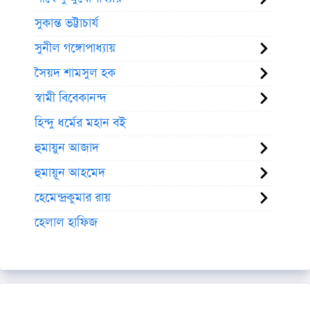
সুকান্ত ভট্টাচার্য
সুনীল গঙ্গোপাধ্যায়
সৈয়দ শামসুল হক
স্বামী বিবেকানন্দ
হিন্দু ধর্মের মহান বই
হুমায়ুন আজাদ
হুমায়ূন আহমেদ
হেমেন্দ্রকুমার রায়
হেলাল হাফিজ