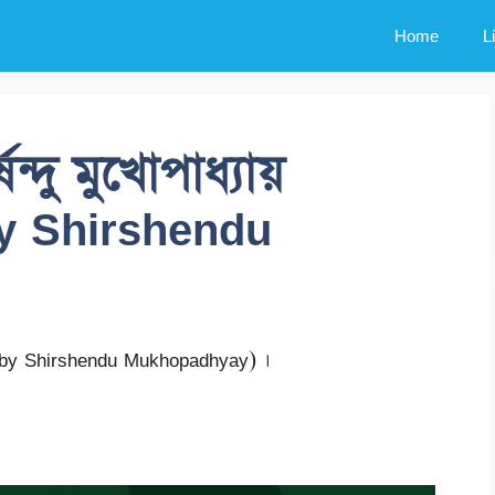
Home
L
েন্দু মুখোপাধ্যায়
by Shirshendu
yu by Shirshendu Mukhopadhyay) ।