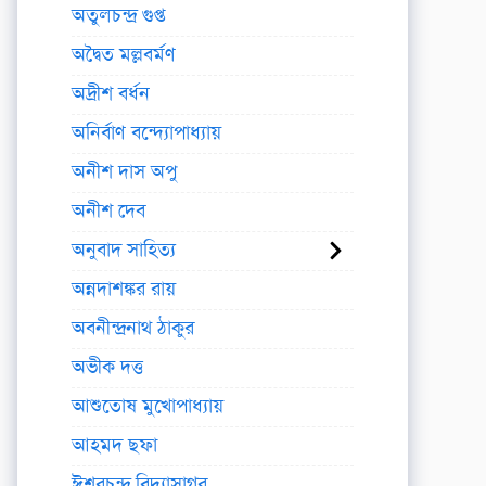
অতুলচন্দ্র গুপ্ত
অদ্বৈত মল্লবর্মণ
অদ্রীশ বর্ধন
অনির্বাণ বন্দ্যোপাধ্যায়
অনীশ দাস অপু
অনীশ দেব
অনুবাদ সাহিত্য
অন্নদাশঙ্কর রায়
অবনীন্দ্রনাথ ঠাকুর
অভীক দত্ত
আশুতোষ মুখোপাধ্যায়
আহমদ ছফা
ঈশ্বরচন্দ্র বিদ্যাসাগর