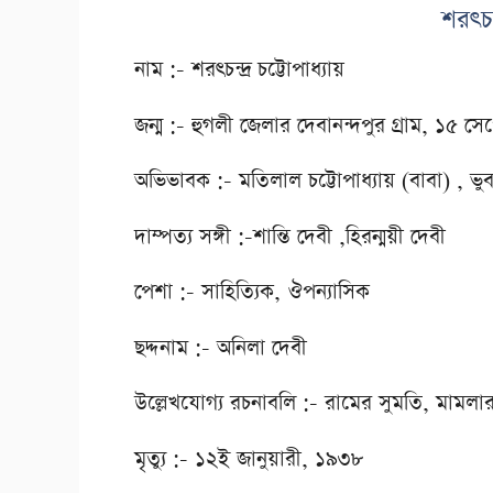
শরৎচন্
নাম :- শরৎচন্দ্র চট্টোপাধ্যায়
জন্ম :- হুগলী জেলার দেবানন্দপুর গ্রাম, ১৫ সেপ
অভিভাবক :- মতিলাল চট্টোপাধ্যায় (বাবা) , ভ
দাম্পত্য সঙ্গী :-শান্তি দেবী ,হিরন্ময়ী দেবী
পেশা :- সাহিত্যিক, ঔপন্যাসিক
ছদ্দনাম :- অনিলা দেবী
উল্লেখযোগ্য রচনাবলি :- রামের সুমতি, মামলার ফ
মৃত্যু :- ১২ই জানুয়ারী, ১৯৩৮