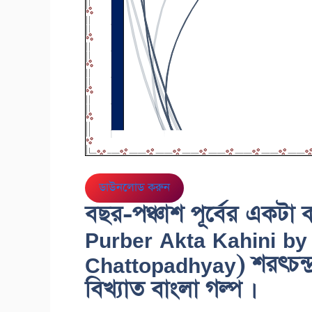
ডাউনলোড করুন
বছর-পঞ্চাশ পূর্বের একট
Purber Akta Kahini by
Chattopadhyay) শরৎচন্দ্র
বিখ্যাত বাংলা গল্প ।