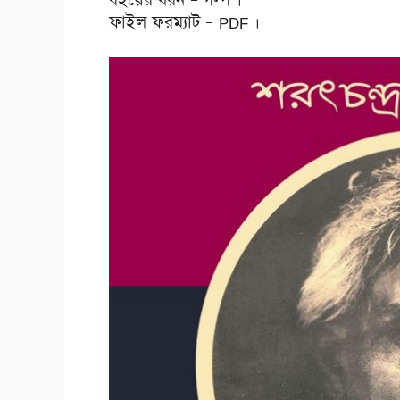
বইয়ের ধরন – গল্প ।
ফাইল ফরম্যাট – PDF ।