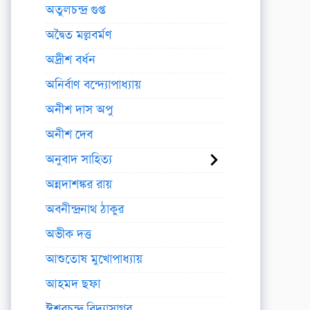
অতুলচন্দ্র গুপ্ত
অদ্বৈত মল্লবর্মণ
অদ্রীশ বর্ধন
অনির্বাণ বন্দ্যোপাধ্যায়
অনীশ দাস অপু
অনীশ দেব
অনুবাদ সাহিত্য
অন্নদাশঙ্কর রায়
অবনীন্দ্রনাথ ঠাকুর
অভীক দত্ত
আশুতোষ মুখোপাধ্যায়
আহমদ ছফা
ঈশ্বরচন্দ্র বিদ্যাসাগর