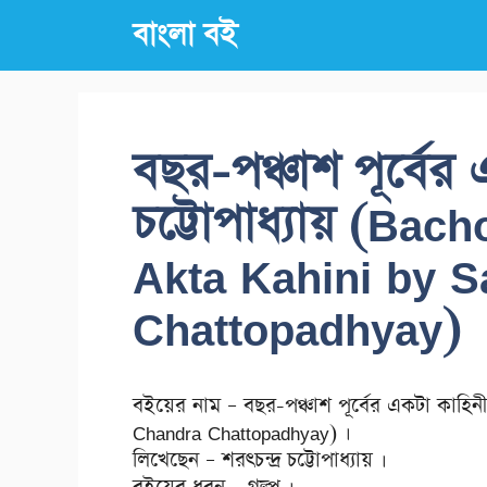
Skip
বাংলা বই
to
content
বছর-পঞ্চাশ পূর্বের 
চট্টোপাধ্যায় (Ba
Akta Kahini by S
Chattopadhyay)
বইয়ের নাম – বছর-পঞ্চাশ পূর্বের একটা কাহি
Chandra Chattopadhyay) ।
লিখেছেন – শরৎচন্দ্র চট্টোপাধ্যায় ।