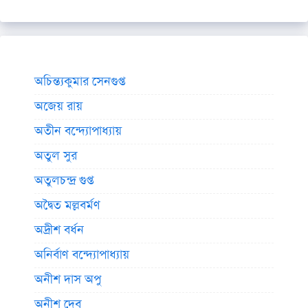
অচিন্ত্যকুমার সেনগুপ্ত
অজেয় রায়
অতীন বন্দ্যোপাধ্যায়
অতুল সুর
অতুলচন্দ্র গুপ্ত
অদ্বৈত মল্লবর্মণ
অদ্রীশ বর্ধন
অনির্বাণ বন্দ্যোপাধ্যায়
অনীশ দাস অপু
অনীশ দেব