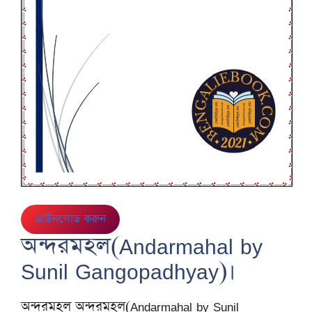
ডাউনলোড করুন
অন্দরমহল(Andarmahal by
Sunil Gangopadhyay)।
অন্দরমহল অন্দরমহল(Andarmahal by Sunil