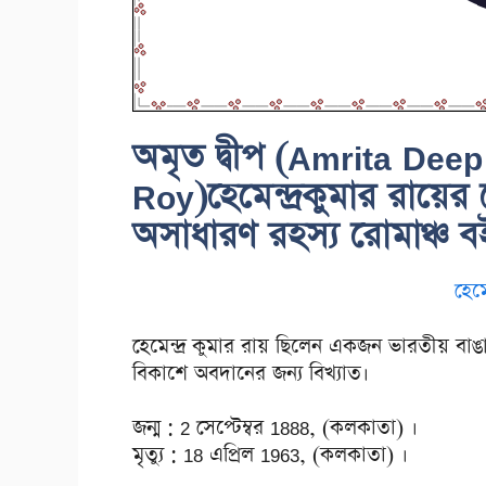
অমৃত দ্বীপ (Amrita De
Roy)হেমেন্দ্রকুমার রায়ের
অসাধারণ রহস্য রোমাঞ্চ ব
হেমে
হেমেন্দ্র কুমার রায় ছিলেন একজন ভারতীয় বাঙ
বিকাশে অবদানের জন্য বিখ্যাত।
জন্ম : 2 সেপ্টেম্বর 1888, (কলকাতা) ।
মৃত্যু : 18 এপ্রিল 1963, (কলকাতা) ।