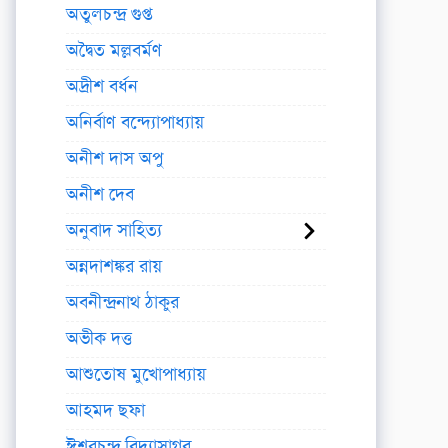
অতুলচন্দ্র গুপ্ত
অদ্বৈত মল্লবর্মণ
অদ্রীশ বর্ধন
অনির্বাণ বন্দ্যোপাধ্যায়
অনীশ দাস অপু
অনীশ দেব
অনুবাদ সাহিত্য
অন্নদাশঙ্কর রায়
অবনীন্দ্রনাথ ঠাকুর
অভীক দত্ত
আশুতোষ মুখোপাধ্যায়
আহমদ ছফা
ঈশ্বরচন্দ্র বিদ্যাসাগর