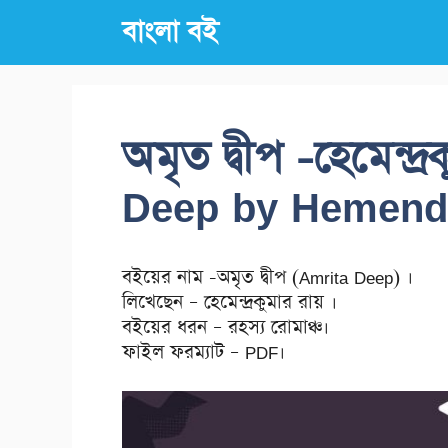
Skip
বাংলা বই
to
content
অমৃত দ্বীপ -হেমেন্দ্
Deep by Hemend
বইয়ের নাম -অমৃত দ্বীপ (Amrita Deep) ।
লিখেছেন – হেমেন্দ্রকুমার রায় ।
বইয়ের ধরন – রহস্য রোমাঞ্চ।
ফাইল ফরম্যাট – PDF।