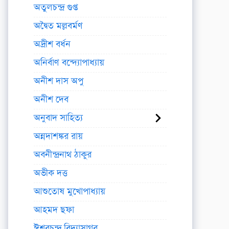
অতুলচন্দ্র গুপ্ত
অদ্বৈত মল্লবর্মণ
অদ্রীশ বর্ধন
অনির্বাণ বন্দ্যোপাধ্যায়
অনীশ দাস অপু
অনীশ দেব
অনুবাদ সাহিত্য
অন্নদাশঙ্কর রায়
অবনীন্দ্রনাথ ঠাকুর
অভীক দত্ত
আশুতোষ মুখোপাধ্যায়
আহমদ ছফা
ঈশ্বরচন্দ্র বিদ্যাসাগর