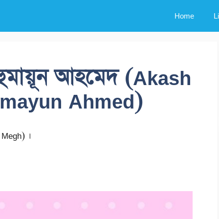
Home
L
ুমায়ূন আহমেদ (Akash
umayun Ahmed)
 Megh) ।