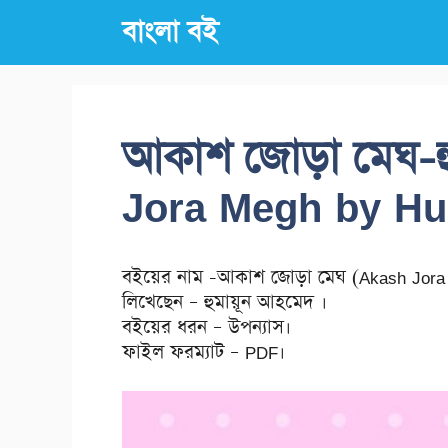
Skip
বাংলা বই
to
content
আকাশ জোড়া মেঘ-হ
Jora Megh by H
বইয়ের নাম -আকাশ জোড়া মেঘ (Akash Jora
লিখেছেন – হুমায়ূন আহমেদ ।
বইয়ের ধরন – উপন্যাস।
ফাইল ফরম্যাট – PDF।