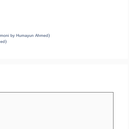
shmoni by Humayun Ahmed)
med)