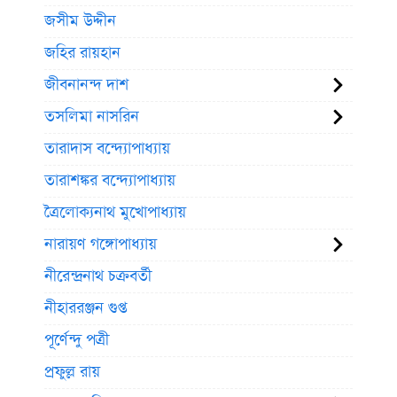
জসীম উদ্দীন
জহির রায়হান
জীবনানন্দ দাশ
তসলিমা নাসরিন
তারাদাস বন্দ্যোপাধ্যায়
তারাশঙ্কর বন্দ্যোপাধ্যায়
ত্রৈলোক্যনাথ মুখোপাধ্যায়
নারায়ণ গঙ্গোপাধ্যায়
নীরেন্দ্রনাথ চক্রবর্তী
নীহাররঞ্জন গুপ্ত
পূর্ণেন্দু পত্রী
প্রফুল্ল রায়