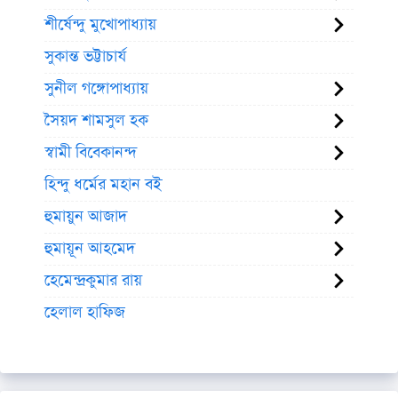
শীর্ষেন্দু মুখোপাধ্যায়
সুকান্ত ভট্টাচার্য
সুনীল গঙ্গোপাধ্যায়
সৈয়দ শামসুল হক
স্বামী বিবেকানন্দ
হিন্দু ধর্মের মহান বই
হুমায়ুন আজাদ
হুমায়ূন আহমেদ
হেমেন্দ্রকুমার রায়
হেলাল হাফিজ