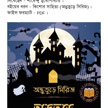
লিখেছেন – শীর্ষেন্দু মুখোপাধ্যায় ।
বইয়ের ধরন – কিশোর সাহিত্য (অদ্ভুতুড়ে সিরিজ) ।
ফাইল ফরম্যাট – PDF ।