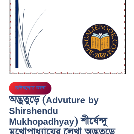
ডাউনলোড করুন
অদ্ভুতুড়ে (Advuture by
Shirshendu
Mukhopadhyay) শীর্ষেন্দু
মুখোপাধ্যায়ের লেখা অদ্ভুতুড়ে