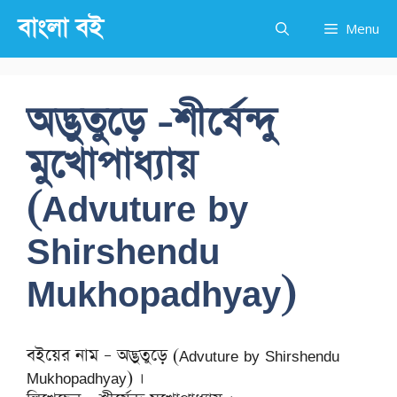
Skip
বাংলা বই
Menu
to
content
অদ্ভুতুড়ে -শীর্ষেন্দু
মুখোপাধ্যায়
(Advuture by
Shirshendu
Mukhopadhyay)
বইয়ের নাম – অদ্ভুতুড়ে (Advuture by Shirshendu
Mukhopadhyay) ।