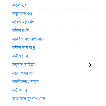
অতুল সুর
অতুলচন্দ্র গুপ্ত
অদ্বৈত মল্লবর্মণ
অদ্রীশ বর্ধন
অনির্বাণ বন্দ্যোপাধ্যায়
অনীশ দাস অপু
অনীশ দেব
অনুবাদ সাহিত্য
অন্নদাশঙ্কর রায়
অবনীন্দ্রনাথ ঠাকুর
অভীক দত্ত
আশুতোষ মুখোপাধ্যায়