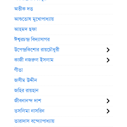
অভীক দত্ত
আশুতোষ মুখোপাধ্যায়
আহমদ ছফা
ঈশ্বরচন্দ্র বিদ্যাসাগর
উপেন্দ্রকিশোর রায়চৌধুরী
কাজী নজরুল ইসলাম
গীতা
জসীম উদ্দীন
জহির রায়হান
জীবনানন্দ দাশ
তসলিমা নাসরিন
তারাদাস বন্দ্যোপাধ্যায়