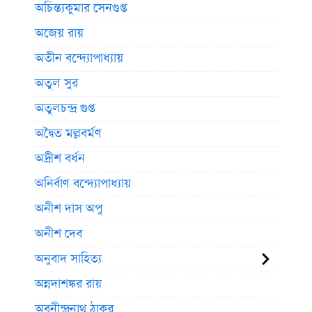
অচিন্ত্যকুমার সেনগুপ্ত
অজেয় রায়
অতীন বন্দ্যোপাধ্যায়
অতুল সুর
অতুলচন্দ্র গুপ্ত
অদ্বৈত মল্লবর্মণ
অদ্রীশ বর্ধন
অনির্বাণ বন্দ্যোপাধ্যায়
অনীশ দাস অপু
অনীশ দেব
অনুবাদ সাহিত্য
অন্নদাশঙ্কর রায়
অবনীন্দ্রনাথ ঠাকুর