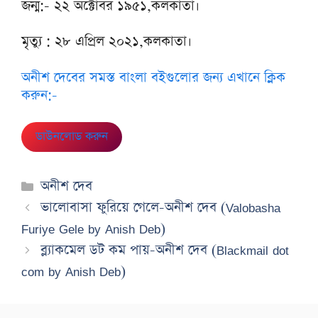
জন্ম:- ২২ অক্টোবর ১৯৫১,কলকাতা।
মৃত্যু : ২৮ এপ্রিল ২০২১,কলকাতা।
অনীশ দেবের সমস্ত বাংলা বইগুলোর জন্য এখানে ক্লিক
করুন:-
ডাউনলোড করুন
Categories
অনীশ দেব
ভালোবাসা ফুরিয়ে গেলে-অনীশ দেব (Valobasha
Furiye Gele by Anish Deb)
ব্ল্যাকমেল ডট কম পায়-অনীশ দেব (Blackmail dot
com by Anish Deb)