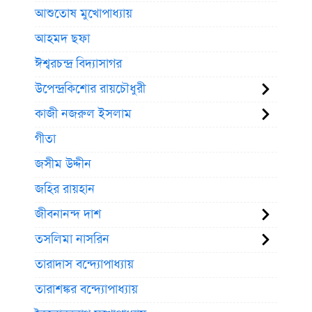
আশুতোষ মুখোপাধ্যায়
আহমদ ছফা
ঈশ্বরচন্দ্র বিদ্যাসাগর
উপেন্দ্রকিশোর রায়চৌধুরী
কাজী নজরুল ইসলাম
গীতা
জসীম উদ্দীন
জহির রায়হান
জীবনানন্দ দাশ
তসলিমা নাসরিন
তারাদাস বন্দ্যোপাধ্যায়
তারাশঙ্কর বন্দ্যোপাধ্যায়