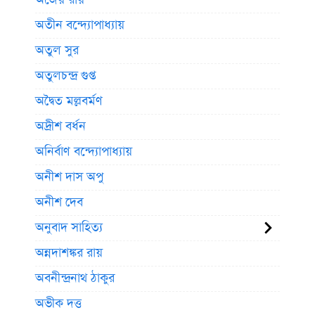
অতীন বন্দ্যোপাধ্যায়
অতুল সুর
অতুলচন্দ্র গুপ্ত
অদ্বৈত মল্লবর্মণ
অদ্রীশ বর্ধন
অনির্বাণ বন্দ্যোপাধ্যায়
অনীশ দাস অপু
অনীশ দেব
অনুবাদ সাহিত্য
অন্নদাশঙ্কর রায়
অবনীন্দ্রনাথ ঠাকুর
অভীক দত্ত